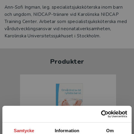
Ann-Sofi Ingman, leg. specialistsjuksköterska inom barn
och ungdom, NIDCAP-tränare vid Karolinska NIDCAP
Training Center. Arbetar som specialistsjuksköterska med
vårdutvecklingsansvar vid neonatalverksamheten,
Karolinska Universitetssjukhuset i Stockholm.
Produkter
Samtycke
Information
Om
Omvårdnad av det nyfödda barnet