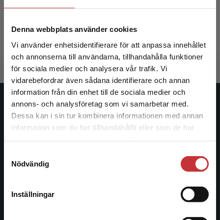
Lundqvist, Pia (red.)
Denna webbplats använder cookies
388 kr
inkl. moms
Vi använder enhetsidentifierare för att anpassa innehållet
Exkl. moms: 366 kr
och annonserna till användarna, tillhandahålla funktioner
för sociala medier och analysera vår trafik. Vi
Begränsad fraktregion
vidarebefordrar även sådana identifierare och annan
information från din enhet till de sociala medier och
annons- och analysföretag som vi samarbetar med.
Studentlitteratur
Dessa kan i sin tur kombinera informationen med annan
information som du har tillhandahållit eller som de har
Studentlitteratur grundades 1963 och är idag Sveriges
Det verkar som att du besöker
samlat in när du har använt deras tjänster.
ledande utbildningsförlag. Med läromedel, kurslitteratur,
studentlitteratur.se via en enhet utanför Sverige.
facklitteratur, utbildningar och digitala
Samtyckesval
Vi erbjuder inte leveranser utanför Sverige. För
Nödvändig
informationstjänster i utbudet, finns Studentlitteratur med
att kunna slutföra ett köp måste
längs hela kunskapsresan.
leveransadressen vara i Sverige.
Läs mer
Inställningar
Kontakta oss
Kontakta kundservice