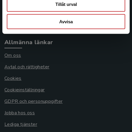
Frågor och svar
Tillåt urval
Köpvillkor
Avvisa
Systemkrav
Allmänna länkar
Om oss
Avtal och rättigheter
Cookies
Cookieinställningar
GDPR och personuppgifter
Jobba hos oss
Lediga tjänster