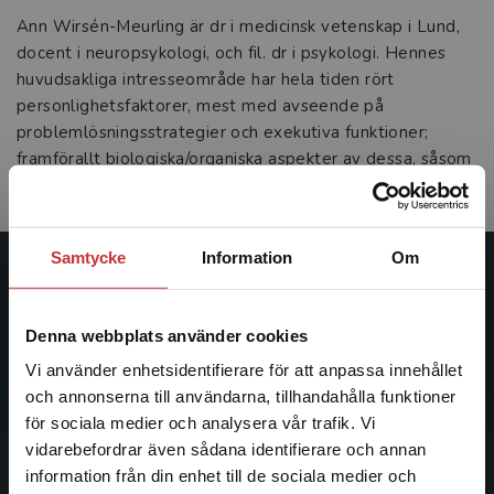
Ann Wirsén-Meurling är dr i medicinsk vetenskap i Lund,
docent i neuropsykologi, och fil. dr i psykologi. Hennes
huvudsakliga intresseområde har hela tiden rört
personlighetsfaktorer, mest med avseende på
problemlösningsstrategier och exekutiva funktioner;
framförallt biologiska/organiska aspekter av dessa, såsom
frontallobsfunktioner och könsskillnader.
Samtycke
Information
Om
Studentlitteratur
Denna webbplats använder cookies
Studentlitteratur grundades 1963 och är idag Sveriges
ledande utbildningsförlag. Med läromedel, kurslitteratur,
Vi använder enhetsidentifierare för att anpassa innehållet
facklitteratur, utbildningar och digitala
och annonserna till användarna, tillhandahålla funktioner
informationstjänster i utbudet, finns Studentlitteratur med
för sociala medier och analysera vår trafik. Vi
Begränsad fraktregion
längs hela kunskapsresan.
vidarebefordrar även sådana identifierare och annan
information från din enhet till de sociala medier och