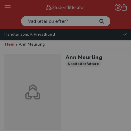
Handlar som:
Privatkund
Hem
/
Ann Meurling
Ann Meurling
Kapitelförfattare