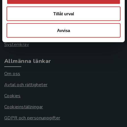
Kontakta kundservice
046-31 21 00
Tillåt urval
Frågor och svar
Avvisa
Köpvillkor
Systemkrav
Allmänna länkar
Om oss
Avtal och rättigheter
Cookies
Cookieinställningar
GDPR och personuppgifter