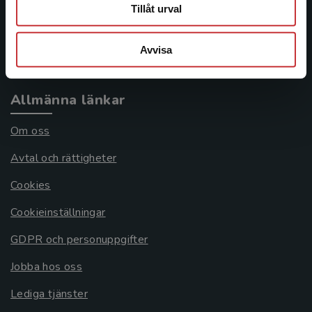
Frågor och svar
Tillåt urval
Köpvillkor
Avvisa
Systemkrav
Allmänna länkar
Om oss
Avtal och rättigheter
Cookies
Cookieinställningar
GDPR och personuppgifter
Jobba hos oss
Lediga tjänster