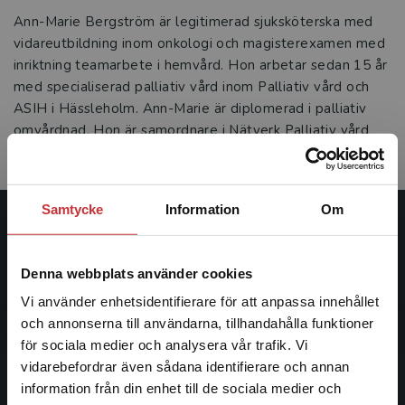
Ann-Marie Bergström är legitimerad sjuksköterska med
vidareutbildning inom onkologi och magisterexamen med
inriktning teamarbete i hemvård. Hon arbetar sedan 15 år
med specialiserad palliativ vård inom Palliativ vård och
ASIH i Hässleholm. Ann-Marie är diplomerad i palliativ
omvårdnad. Hon är samordnare i Nätverk Palliativ vård
inom FoU Nätverk Närsjukvård Skåne Nordost.
Samtycke
Information
Om
Studentlitteratur
Denna webbplats använder cookies
Studentlitteratur grundades 1963 och är idag Sveriges
ledande utbildningsförlag. Med läromedel, kurslitteratur,
Vi använder enhetsidentifierare för att anpassa innehållet
facklitteratur, utbildningar och digitala
och annonserna till användarna, tillhandahålla funktioner
informationstjänster i utbudet, finns Studentlitteratur med
för sociala medier och analysera vår trafik. Vi
Begränsad fraktregion
längs hela kunskapsresan.
vidarebefordrar även sådana identifierare och annan
information från din enhet till de sociala medier och