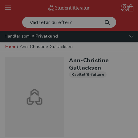
Handlar som:
Privatkund
Hem
/
Ann-Christine Gullacksen
Ann-Christine
Gullacksen
Kapitelförfattare