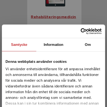
Rehabiliteringsmedicin
Borg, Jörgen m.fl. (red.)
404 kr
inkl. moms
Exkl. moms: 381 kr
Samtycke
Information
Om
Denna webbplats använder cookies
Vi använder enhetsidentifierare för att anpassa innehållet
och annonserna till användarna, tillhandahålla funktioner
för sociala medier och analysera vår trafik. Vi
Begränsad fraktregion
vidarebefordrar även sådana identifierare och annan
information från din enhet till de sociala medier och
Rehabiliteringsmedicin
annons- och analysföretag som vi samarbetar med.
Dessa kan i sin tur kombinera informationen med annan
Borg, Jörgen m.fl. (red.)