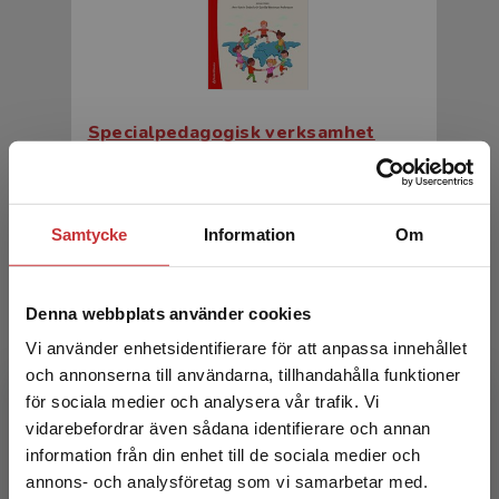
Specialpedagogisk verksamhet
Swärd, Ann-Katrin (red.)
331 kr
inkl. moms
Samtycke
Information
Om
Exkl. moms: 312 kr
Denna webbplats använder cookies
Vi använder enhetsidentifierare för att anpassa innehållet
och annonserna till användarna, tillhandahålla funktioner
för sociala medier och analysera vår trafik. Vi
Begränsad fraktregion
vidarebefordrar även sådana identifierare och annan
information från din enhet till de sociala medier och
annons- och analysföretag som vi samarbetar med.
Specialpedagogisk verksamhet