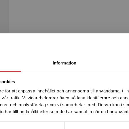
Begränsad fraktregion
Produkter
Information
cookies
e för att anpassa innehållet och annonserna till användarna, tillh
Det verkar som att du besöker studentlitteratur.se via en
vår trafik. Vi vidarebefordrar även sådana identifierare och anna
enhet utanför Sverige. Vi erbjuder inte leveranser utanför
nnons- och analysföretag som vi samarbetar med. Dessa kan i sin
Sverige. För att kunna slutföra ett köp måste
har tillhandahållit eller som de har samlat in när du har använt 
leveransadressen vara i Sverige.
Läs mer
Kontakta kundservice