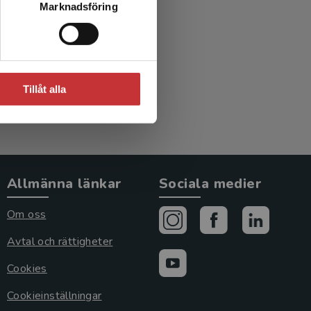
Marknadsföring
in
Tillåt alla
Allmänna länkar
Sociala medier
Om oss
Avtal och rättigheter
Cookies
Cookieinställningar