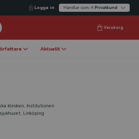
Logga in
Handlar som:
Privatkund
Varukorg
örfattare
Aktuellt
a kliniken, Institutionen
ssjukhuset, Linköping