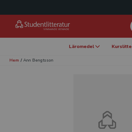
Läromedel
Kurslitt
Hem
/
Ann Bengtsson