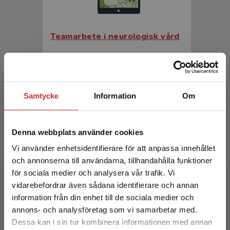
Teamarbete i neurologisk vård
Ozanne, A - Zelano, J (red.)
348 kr
inkl. moms
Exkl. moms: 328 kr
Samtycke
Information
Om
Denna webbplats använder cookies
Vi använder enhetsidentifierare för att anpassa innehållet
och annonserna till användarna, tillhandahålla funktioner
för sociala medier och analysera vår trafik. Vi
Begränsad fraktregion
vidarebefordrar även sådana identifierare och annan
information från din enhet till de sociala medier och
Teamarbete i neurologisk vård
annons- och analysföretag som vi samarbetar med.
Dessa kan i sin tur kombinera informationen med annan
Ozanne, A - Zelano, J (red.)