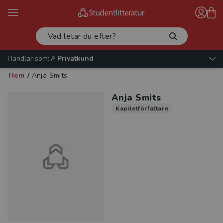
Handlar som:
Privatkund
Hem
/
Anja Smits
Anja Smits
Kapitelförfattare