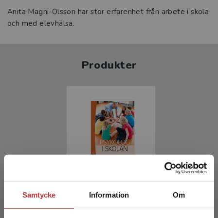
Anita Magni-Olsson har stor erfarenhet från arbete i skola
och med elevhälsa.
Produkter
Psykolog i skolan
Samtycke
Information
Om
Schad, Elinor (red.)