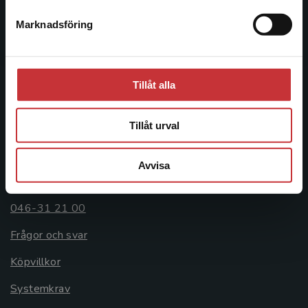
Postadress:
Marknadsföring
Stäng
Box 141
221 00 Lund
Besöksadress:
Tillåt alla
Åkergränden 1
Tillåt urval
Kundservice
Avvisa
Kontakta kundservice
046-31 21 00
Frågor och svar
Köpvillkor
Systemkrav