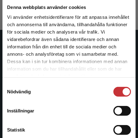
370 kr
inkl. moms
Denna webbplats använder cookies
Exkl. moms: 349 kr
Vi använder enhetsidentifierare för att anpassa innehållet
och annonserna till användarna, tillhandahålla funktioner
för sociala medier och analysera vår trafik. Vi
Begränsad fraktregion
vidarebefordrar även sådana identifierare och annan
Studentlitteratur
information från din enhet till de sociala medier och
annons- och analysföretag som vi samarbetar med.
Studentlitteratur grundades 1963 och är idag Sveriges
Dessa kan i sin tur kombinera informationen med annan
ledande utbildningsförlag. Med läromedel, kurslitteratur,
information som du har tillhandahållit eller som de har
Det verkar som att du besöker
facklitteratur, utbildningar och digitala
samlat in när du har använt deras tjänster.
studentlitteratur.se via en enhet utanför Sverige.
informationstjänster i utbudet, finns Studentlitteratur med
Samtyckesval
Vi erbjuder inte leveranser utanför Sverige. För
längs hela kunskapsresan.
Nödvändig
att kunna slutföra ett köp måste
leveransadressen vara i Sverige.
Läs mer
Kontakta oss
Inställningar
Kontakta kundservice
Kontakta oss
Statistik
046-31 20 00