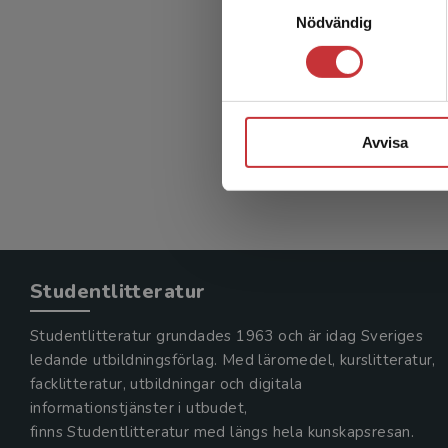
Omvå
Nödvändig
ko
Gustafsso
343 kr
in
Avvisa
Exkl. mom
Studentlitteratur
Studentlitteratur grundades 1963 och är idag Sveriges
ledande utbildningsförlag. Med läromedel, kurslitteratur,
facklitteratur, utbildningar och digitala
informationstjänster i utbudet,
finns Studentlitteratur med längs hela kunskapsresan.