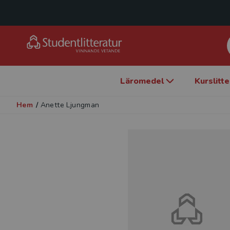
Läromedel
Kurslitt
Hem
/
Anette Ljungman