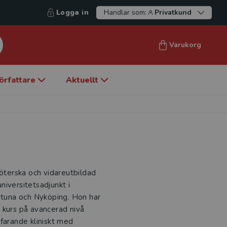
Logga in
Handlar som:
Privatkund
Varukorg
örfattare
Aktuellt
köterska och vidareutbildad
niversitetsadjunkt i
lstuna och Nyköping. Hon har
 kurs på avancerad nivå
farande kliniskt med