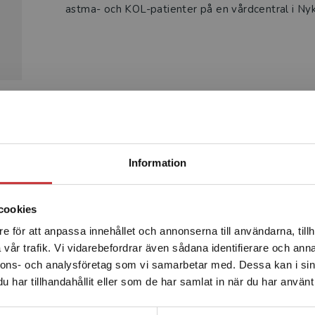
astma- och KOL-patienter på en vårdcentral i Ny
Produkter
Begränsad fraktregion
Information
cookies
e för att anpassa innehållet och annonserna till användarna, tillh
Det verkar som att du besöker studentlitteratur.se via en
vår trafik. Vi vidarebefordrar även sådana identifierare och anna
enhet utanför Sverige. Vi erbjuder inte leveranser utanför
nnons- och analysföretag som vi samarbetar med. Dessa kan i sin
Sverige. För att kunna slutföra ett köp måste
har tillhandahållit eller som de har samlat in när du har använt 
leveransadressen vara i Sverige.
Läs mer