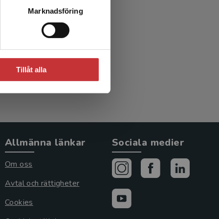
t vid
Marknadsföring
hov
 (red.)
Tillåt alla
Allmänna länkar
Sociala medier
Om oss
Avtal och rättigheter
Cookies