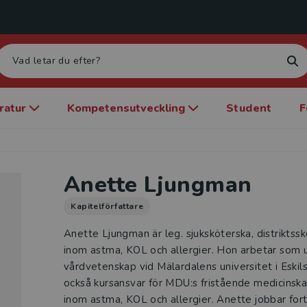
eratur
Kompetensutveckling
Student
F
Anette Ljungman
Kapitelförfattare
Anette Ljungman är leg. sjuksköterska, distriktss
inom astma, KOL och allergier. Hon arbetar som u
vårdvetenskap vid Mälardalens universitet i Eski
också kursansvar för MDU:s fristående medicinska
inom astma, KOL och allergier. Anette jobbar fort