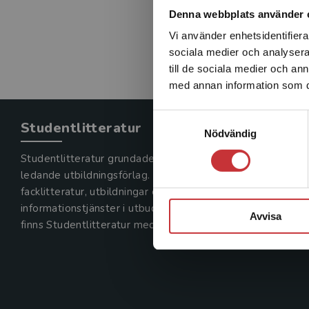
Denna webbplats använder 
Vi använder enhetsidentifierar
sociala medier och analysera 
till de sociala medier och a
med annan information som du 
Samtyckesval
Studentlitteratur
Nödvändig
Studentlitteratur grundades 1963 och är idag Sveriges
ledande utbildningsförlag. Med läromedel, kurslitteratur,
facklitteratur, utbildningar och digitala
informationstjänster i utbudet,
Avvisa
finns Studentlitteratur med längs hela kunskapsresan.