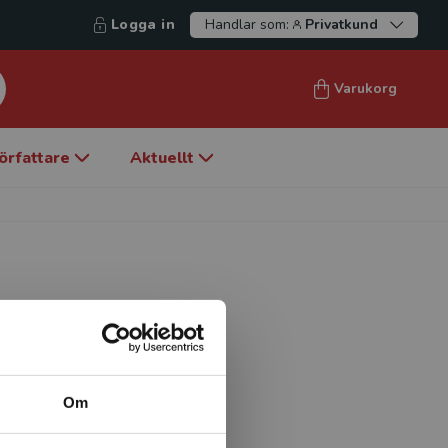
Logga in
Handlar som:
Privatkund
Varukorg
örfattare
Aktuellt
 arbete vid Högskolan Väst.
rankrad i frågor som
 till barn och unga i social
Om