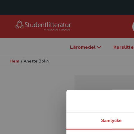
Läromedel
Kurslitt
Hem
/
Anette Bolin
Samtycke