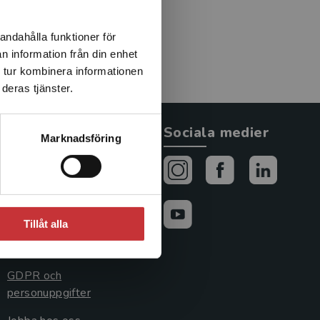
andahålla funktioner för
n information från din enhet
 tur kombinera informationen
deras tjänster.
Allmänna länkar
Sociala medier
Marknadsföring
Om oss
Avtal och rättigheter
Cookies
Tillåt alla
Cookieinställningar
GDPR och
personuppgifter