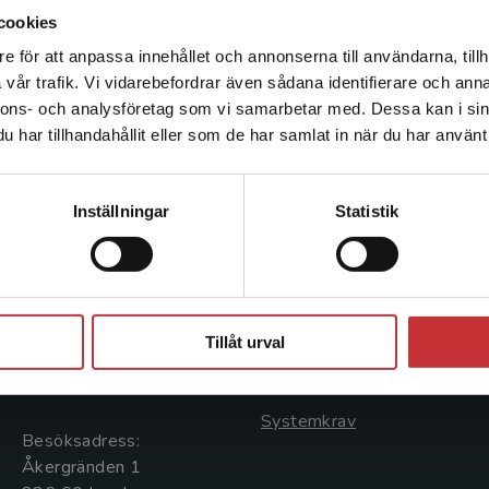
cookies
e för att anpassa innehållet och annonserna till användarna, tillh
Det verkar som att du besöker studentlitteratur.se via en
vår trafik. Vi vidarebefordrar även sådana identifierare och anna
enhet utanför Sverige. Vi erbjuder inte leveranser utanför
nnons- och analysföretag som vi samarbetar med. Dessa kan i sin
Sverige. För att kunna slutföra ett köp måste
har tillhandahållit eller som de har samlat in när du har använt 
leveransadressen vara i Sverige.
Läs mer
Kontakta kundservice
Kontakta oss
Kundservice
Inställningar
Statistik
Kontakta oss
Kontakta kundservice
046-31 20 00
046-31 21 00
Stäng
Postadress:
Frågor och svar
Tillåt urval
Box 141
Köpvillkor
221 00 Lund
Systemkrav
Besöksadress:
Åkergränden 1