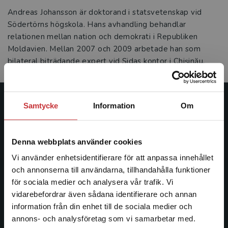
Andreas Johansson är doktorand i statsvetenskap vid
Södertörns högskola. Hans avhandling behandlar
relationen mellan nation och demokrati i Republiken
Moldavien. Mellan 2007 och 2009 arbetade han som
bilateral biträdande expert vid Sidas kontor i Chişinău.
Samtycke
Information
Om
Studentlitteratur
Studentlitteratur grundades 1963 och är idag Sveriges
Denna webbplats använder cookies
ledande utbildningsförlag. Med läromedel, kurslitteratur,
facklitteratur, utbildningar och digitala
Vi använder enhetsidentifierare för att anpassa innehållet
informationstjänster i utbudet, finns Studentlitteratur med
och annonserna till användarna, tillhandahålla funktioner
längs hela kunskapsresan.
för sociala medier och analysera vår trafik. Vi
Begränsad fraktregion
vidarebefordrar även sådana identifierare och annan
information från din enhet till de sociala medier och
Kontakta oss
annons- och analysföretag som vi samarbetar med.