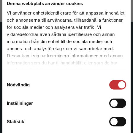
Exkl. moms: 428 kr
Denna webbplats använder cookies
Vi använder enhetsidentifierare för att anpassa innehållet
och annonserna till användarna, tillhandahålla funktioner
för sociala medier och analysera vår trafik. Vi
Begränsad fraktregion
vidarebefordrar även sådana identifierare och annan
Studentlitteratur
information från din enhet till de sociala medier och
annons- och analysföretag som vi samarbetar med.
Studentlitteratur grundades 1963 och är idag Sveriges
Dessa kan i sin tur kombinera informationen med annan
ledande utbildningsförlag. Med läromedel, kurslitteratur,
information som du har tillhandahållit eller som de har
facklitteratur, utbildningar och digitala
Det verkar som att du besöker
samlat in när du har använt deras tjänster.
informationstjänster i utbudet, finns Studentlitteratur med
studentlitteratur.se via en enhet utanför Sverige.
längs hela kunskapsresan.
Samtyckesval
Vi erbjuder inte leveranser utanför Sverige. För
Nödvändig
att kunna slutföra ett köp måste
leveransadressen vara i Sverige.
Läs mer
Kontakta oss
Inställningar
Kontakta oss
Kontakta kundservice
046-31 20 00
Statistik
Postadress: