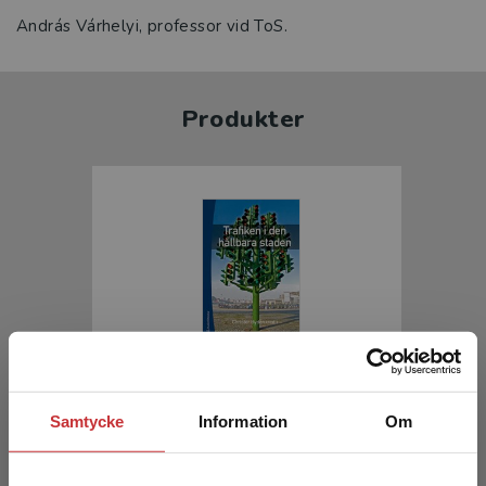
András Várhelyi, professor vid ToS.
Produkter
Trafiken i den hållbara staden
Samtycke
Information
Om
Hydén, Christer (red.)
454 kr
inkl. moms