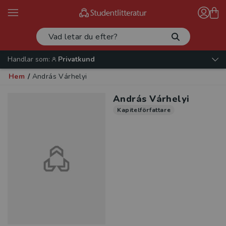
Handlar som:
Privatkund
Hem
/
András Várhelyi
András Várhelyi
Kapitelförfattare