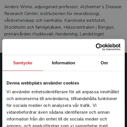
Anders Wimo, adjungerad professor, Alzheimer’s Disease
Research Center, institutionen för neurobiologi,
vårdvetenskap och samhälle, Karolinska institutet,
Stockholm och familjeläkare, Hälsocentralen i Bergsjö,
primärvården Hudiksvall-Nordanstig, Landstinget
Gävleborg.
Samtycke
Information
Om
Studentlitteratur
Studentlitteratur grundades 1963 och är idag Sveriges
Denna webbplats använder cookies
ledande utbildningsförlag. Med läromedel, kurslitteratur,
Vi använder enhetsidentifierare för att anpassa innehållet
facklitteratur, utbildningar och digitala
och annonserna till användarna, tillhandahålla funktioner
informationstjänster i utbudet, finns Studentlitteratur med
för sociala medier och analysera vår trafik. Vi
längs hela kunskapsresan.
Begränsad fraktregion
vidarebefordrar även sådana identifierare och annan
information från din enhet till de sociala medier och
Kontakta oss
annons- och analysföretag som vi samarbetar med.