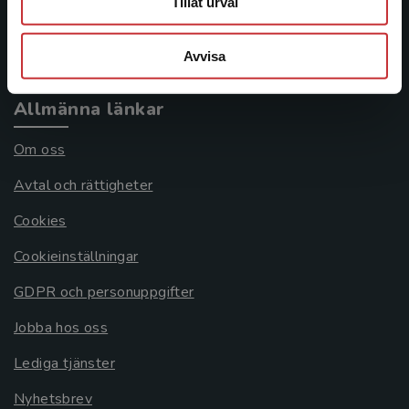
Tillåt urval
Köpvillkor
Systemkrav
Avvisa
Allmänna länkar
Om oss
Avtal och rättigheter
Cookies
Cookieinställningar
GDPR och personuppgifter
Jobba hos oss
Lediga tjänster
Nyhetsbrev