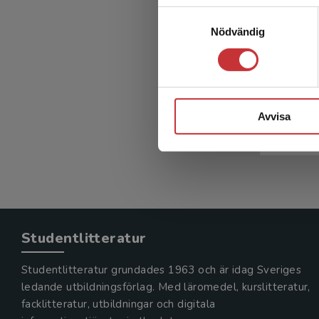
Samtyckesval
Nödvändig
Oral hä
Hakeberg,
Avvisa
215 kr
in
Exkl. mom
Studentlitteratur
Studentlitteratur grundades 1963 och är idag Sveriges
ledande utbildningsförlag. Med läromedel, kurslitteratur,
facklitteratur, utbildningar och digitala