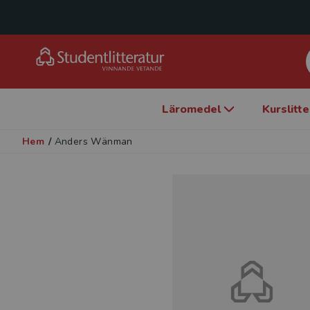
Läromedel
Kurslitt
Hem
/
Anders Wänman