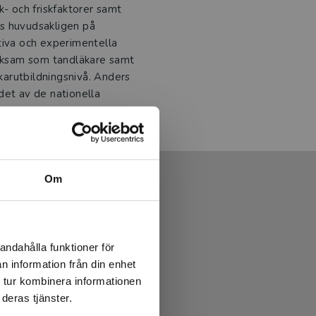
k- och friskfaktorer samt
s huvudsakligen på
tiva och experimentella
erksam som tandläkare samt
skarutbildningsnivå. Anders
det av de nationella
Om
andahålla funktioner för
n information från din enhet
 tur kombinera informationen
deras tjänster.