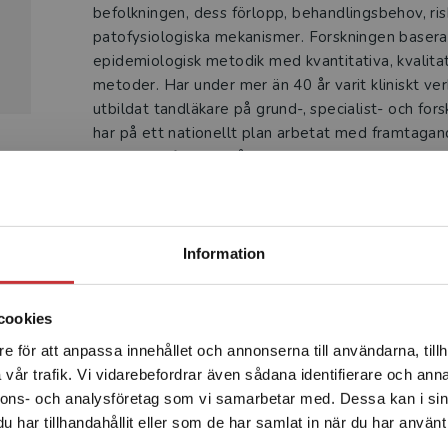
befolkningen, dess förlopp, behandlingsbehov, ris
patofysiologiska mekanismer. Forskningen basera
epidemiologisk metodik med kvantitativa, kvalita
metoder. Har under mer än 40 år varit kliniskt v
utbildat tandläkare på grund-, specialist- och for
har på ett nationellt plan arbetat med framtagan
riktlinjerna för tandvården.
Begränsad fraktregion
Information
Produkter
cookies
e för att anpassa innehållet och annonserna till användarna, tillh
Det verkar som att du besöker studentlitteratur.se via en
vår trafik. Vi vidarebefordrar även sådana identifierare och anna
enhet utanför Sverige. Vi erbjuder inte leveranser utanför
nnons- och analysföretag som vi samarbetar med. Dessa kan i sin
Sverige. För att kunna slutföra ett köp måste
har tillhandahållit eller som de har samlat in när du har använt 
leveransadressen vara i Sverige.
Läs mer