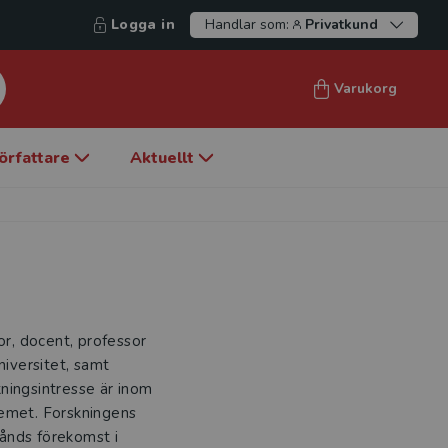
Logga in
Handlar som:
Privatkund
Varukorg
örfattare
Aktuellt
r, docent, professor
niversitet, samt
ningsintresse är inom
temet. Forskningens
tånds förekomst i