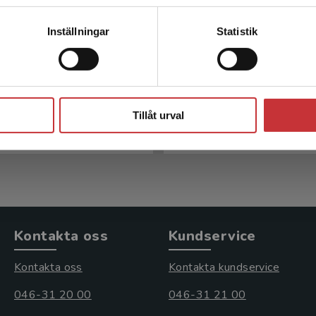
Kontakta kundservice
Inställningar
Statistik
lsa och psykologi
Oral hälsa och psyko
Stäng
 M - Wide, U (red.)
Hakeberg, M - Wide, U (red.
Tillåt urval
kl. moms
348 kr
inkl. moms
s: 203 kr
Exkl. moms: 328 kr
Kontakta oss
Kundservice
Kontakta oss
Kontakta kundservice
046-31 20 00
046-31 21 00