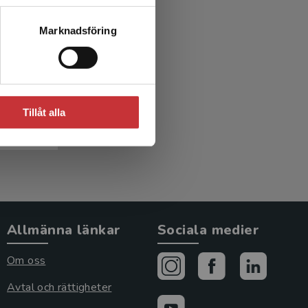
Marknadsföring
logi
)
Tillåt alla
Allmänna länkar
Sociala medier
Om oss
Avtal och rättigheter