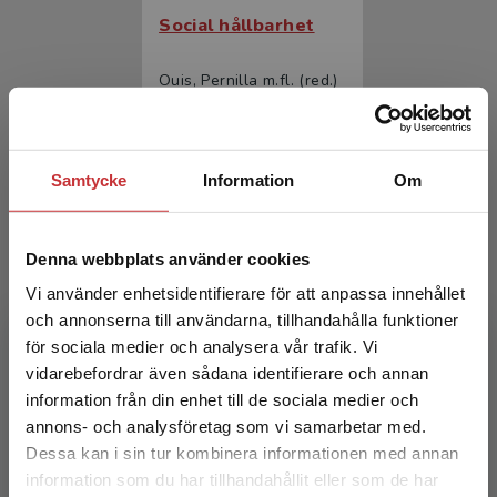
Social hållbarhet
Ouis, Pernilla m.fl. (red.)
361 kr
inkl. moms
Exkl. moms: 341 kr
Samtycke
Information
Om
Denna webbplats använder cookies
Vi använder enhetsidentifierare för att anpassa innehållet
och annonserna till användarna, tillhandahålla funktioner
för sociala medier och analysera vår trafik. Vi
Begränsad fraktregion
vidarebefordrar även sådana identifierare och annan
Social hållbarhet
information från din enhet till de sociala medier och
annons- och analysföretag som vi samarbetar med.
Ouis, Pernilla m.fl. (red.)
Dessa kan i sin tur kombinera informationen med annan
224 kr
inkl. moms
information som du har tillhandahållit eller som de har
Det verkar som att du besöker
Exkl. moms: 211 kr