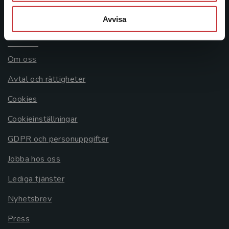
Systemkrav
Avvisa
Allmänna länkar
Om oss
Avtal och rättigheter
Cookies
Cookieinställningar
GDPR och personuppgifter
Jobba hos oss
Lediga tjänster
Nyhetsbrev
Press