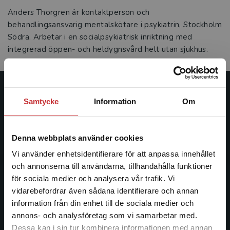
Anders Thorgren är kontaktperson och
behandlingsansvarig mentalskötare i psykiatrin, Stockholm
Södra. Arbetar i en socialpsykiatrisk inriktning med
integrerad öppen- och heldygnsvård helt utan sjukhus.
Studentlitteratur
Samtycke
Information
Om
Studentlitteratur grundades 1963 och är idag Sveriges
ledande utbildningsförlag. Med läromedel, kurslitteratur,
Denna webbplats använder cookies
facklitteratur, utbildningar och digitala
Vi använder enhetsidentifierare för att anpassa innehållet
informationstjänster i utbudet, finns Studentlitteratur med
och annonserna till användarna, tillhandahålla funktioner
längs hela kunskapsresan.
för sociala medier och analysera vår trafik. Vi
Begränsad fraktregion
vidarebefordrar även sådana identifierare och annan
Kontakta oss
information från din enhet till de sociala medier och
annons- och analysföretag som vi samarbetar med.
Kontakta oss
Dessa kan i sin tur kombinera informationen med annan