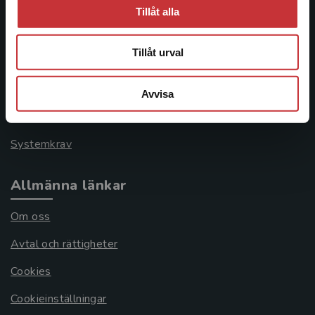
Kundservice
Tillåt alla
Kontakta kundservice
Tillåt urval
046-31 21 00
Frågor och svar
Avvisa
Köpvillkor
Systemkrav
Allmänna länkar
Om oss
Avtal och rättigheter
Cookies
Cookieinställningar