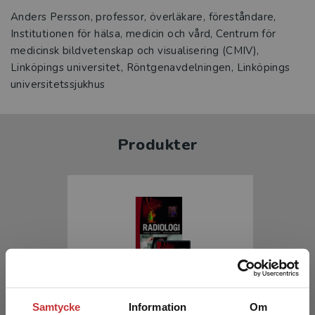
Anders Persson, professor, överläkare, föreståndare,
Institutionen för hälsa, medicin och vård, Centrum för
medicinsk bildvetenskap och visualisering (CMIV),
Linköpings universitet, Röntgenavdelningen, Linköpings
universitetssjukhus
Produkter
Samtycke
Information
Om
Radiologi