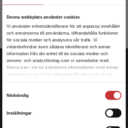
Blomquist, L - Zackrisson, S (red.)
Denna webbplats använder cookies
970 kr
inkl. moms
Vi använder enhetsidentifierare för att anpassa innehållet
Exkl. moms: 915 kr
och annonserna till användarna, tillhandahålla funktioner
för sociala medier och analysera vår trafik. Vi
Begränsad fraktregion
vidarebefordrar även sådana identifierare och annan
information från din enhet till de sociala medier och
annons- och analysföretag som vi samarbetar med.
Studentlitteratur
Dessa kan i sin tur kombinera informationen med annan
information som du har tillhandahållit eller som de har
Studentlitteratur grundades 1963 och är idag Sveriges
Det verkar som att du besöker
samlat in när du har använt deras tjänster.
ledande utbildningsförlag. Med läromedel, kurslitteratur,
studentlitteratur.se via en enhet utanför Sverige.
facklitteratur, utbildningar och digitala
Samtyckesval
Vi erbjuder inte leveranser utanför Sverige. För
Nödvändig
informationstjänster i utbudet, finns Studentlitteratur med
att kunna slutföra ett köp måste
längs hela kunskapsresan.
leveransadressen vara i Sverige.
Läs mer
Inställningar
Kontakta oss
Kontakta kundservice