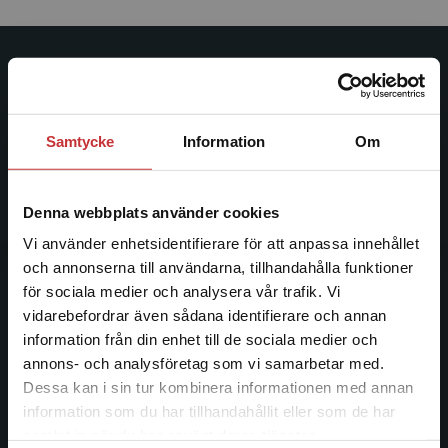
Studentlitteratur
Studentlitteratur grundades 1963 och är idag Sveriges
Samtycke
Information
Om
ledande utbildningsförlag. Med läromedel, kurslitteratur,
facklitteratur, utbildningar och digitala
informationstjänster i utbudet, finns Studentlitteratur med
Denna webbplats använder cookies
längs hela kunskapsresan.
Vi använder enhetsidentifierare för att anpassa innehållet
och annonserna till användarna, tillhandahålla funktioner
Kontakta oss
för sociala medier och analysera vår trafik. Vi
Begränsad fraktregion
vidarebefordrar även sådana identifierare och annan
Kontakta oss
information från din enhet till de sociala medier och
046-31 20 00
annons- och analysföretag som vi samarbetar med.
Dessa kan i sin tur kombinera informationen med annan
Postadress:
information som du har tillhandahållit eller som de har
Box 141
Det verkar som att du besöker
samlat in när du har använt deras tjänster.
221 00 Lund
studentlitteratur.se via en enhet utanför Sverige.