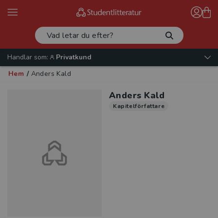
Handlar som:
Privatkund
Hem
/
Anders Kald
Anders Kald
Kapitelförfattare