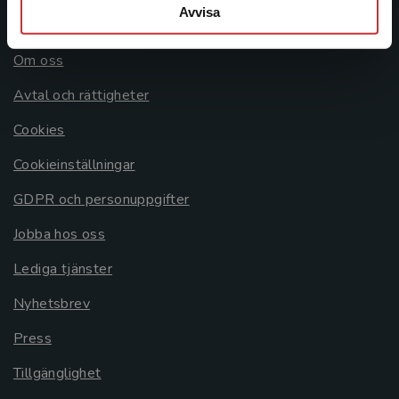
Avvisa
Allmänna länkar
Om oss
Avtal och rättigheter
Cookies
Cookieinställningar
GDPR och personuppgifter
Jobba hos oss
Lediga tjänster
Nyhetsbrev
Press
Tillgänglighet