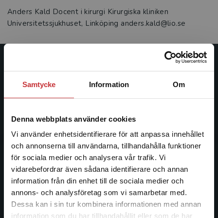
Anders Kald Docent i kirurgi Kirurgiska kliniken
Universitetssjukhuset, Linköping anders.kald@lio.se
Studentlitteratur
Samtycke
Information
Om
Studentlitteratur grundades 1963 och är idag Sveriges
ledande utbildningsförlag. Med läromedel, kurslitteratur,
facklitteratur, utbildningar och digitala
Denna webbplats använder cookies
informationstjänster i utbudet, finns Studentlitteratur med
Vi använder enhetsidentifierare för att anpassa innehållet
längs hela kunskapsresan.
och annonserna till användarna, tillhandahålla funktioner
för sociala medier och analysera vår trafik. Vi
Kontakta oss
Begränsad fraktregion
vidarebefordrar även sådana identifierare och annan
information från din enhet till de sociala medier och
Kontakta oss
annons- och analysföretag som vi samarbetar med.
Dessa kan i sin tur kombinera informationen med annan
046-31 20 00
information som du har tillhandahållit eller som de har