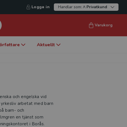
Logga in
Handlar som:
Privatkund
Varukorg
örfattare
Aktuellt
venska och engelska vid
 yrkesliv arbetat med barn
 på barn- och
olmgren en tjänst som
ningskontoret i Borås.