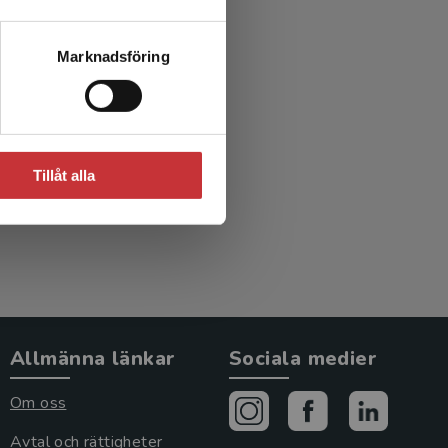
Marknadsföring
Tillåt alla
Allmänna länkar
Sociala medier
Om oss
Avtal och rättigheter