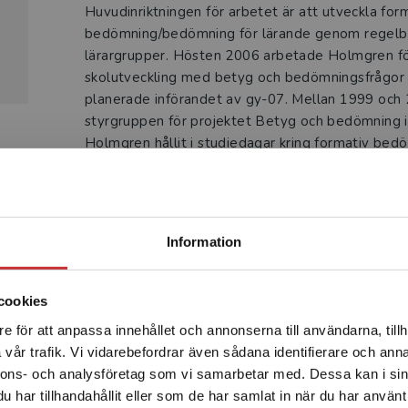
Huvudinriktningen för arbetet är att utveckla for
bedömning/bedömning för lärande genom regelbu
lärargrupper. Hösten 2006 arbetade Holmgren f
skolutveckling med betyg och bedömningsfrågor
planerade införandet av gy-07. Mellan 1999 och 2
styrgruppen för projektet Betyg och bedömning 
Holmgren hållit i studiedagar kring formativ be
lärande för skolor och lärargrupper på ett tjugotal
Begränsad fraktregion
Information
Produkter
cookies
e för att anpassa innehållet och annonserna till användarna, tillh
Det verkar som att du besöker studentlitteratur.se via en
vår trafik. Vi vidarebefordrar även sådana identifierare och anna
enhet utanför Sverige. Vi erbjuder inte leveranser utanför
nnons- och analysföretag som vi samarbetar med. Dessa kan i sin
Sverige. För att kunna slutföra ett köp måste
har tillhandahållit eller som de har samlat in när du har använt 
leveransadressen vara i Sverige.
Läs mer