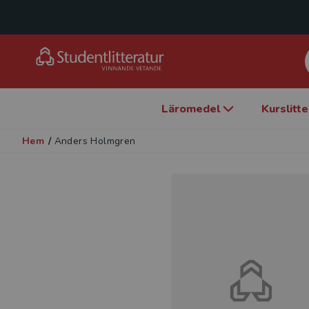
Läromedel
Kurslitt
Hem
/
Anders Holmgren