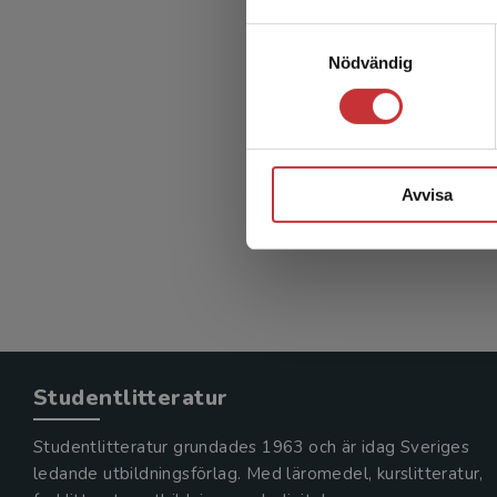
Samtyckesval
Nödvändig
Avvisa
Studentlitteratur
Studentlitteratur grundades 1963 och är idag Sveriges
ledande utbildningsförlag. Med läromedel, kurslitteratur,