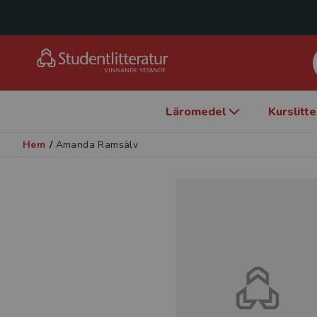
Läromedel
Kurslitt
Hem
/
Amanda Ramsälv