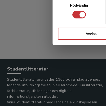
Met
Nödvändig
kommu
Ekström, 
359 kr
in
Avvisa
Exkl. mom
Studentlitteratur
Studentlitteratur grundades 1963 och är idag Sveriges
ledande utbildningsförlag. Med läromedel, kurslitteratur,
facklitteratur, utbildningar och digitala
informationstjänster i utbudet,
finns Studentlitteratur med längs hela kunskapsresan.