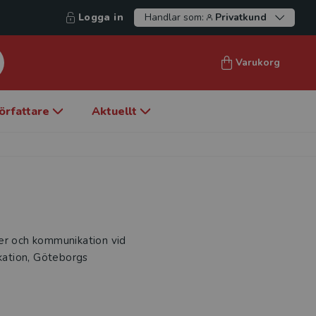
Logga in
Handlar som:
Privatkund
Varukorg
örfattare
Aktuellt
ier och kommunikation vid
ikation, Göteborgs