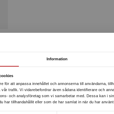
Produkter
Begränsad fraktregion
Information
cookies
e för att anpassa innehållet och annonserna till användarna, tillh
Det verkar som att du besöker studentlitteratur.se via en
vår trafik. Vi vidarebefordrar även sådana identifierare och anna
enhet utanför Sverige. Vi erbjuder inte leveranser utanför
nnons- och analysföretag som vi samarbetar med. Dessa kan i sin
Sverige. För att kunna slutföra ett köp måste
har tillhandahållit eller som de har samlat in när du har använt 
leveransadressen vara i Sverige.
Läs mer