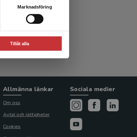
 och
Marknadsföring
enskap
ed.)
Tillåt alla
Allmänna länkar
Sociala medier
Om oss
Avtal och rättigheter
Cookies