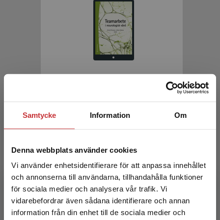
Teamarbete i neurologisk vård
Ozanne, A - Zelano, J (red.)
Samtycke
Information
Om
348 kr
inkl. moms
Exkl. moms: 328 kr
Denna webbplats använder cookies
Vi använder enhetsidentifierare för att anpassa innehållet
och annonserna till användarna, tillhandahålla funktioner
för sociala medier och analysera vår trafik. Vi
Begränsad fraktregion
vidarebefordrar även sådana identifierare och annan
information från din enhet till de sociala medier och