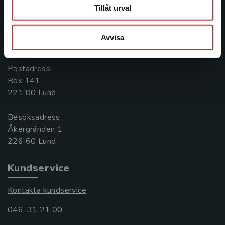
Kontakta oss
Tillåt urval
Kontakta oss
Avvisa
046-31 20 00
Postadress:
Box 141
221 00 Lund
Besöksadress:
Åkergränden 1
Kundservice
Kontakta kundservice
046-31 21 00