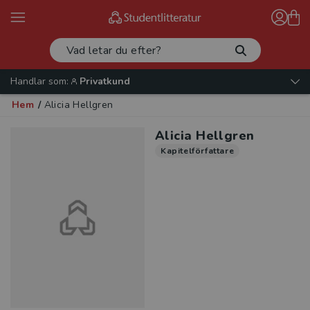
Handlar som:
Privatkund
Hem
/
Alicia Hellgren
Alicia Hellgren
Kapitelförfattare