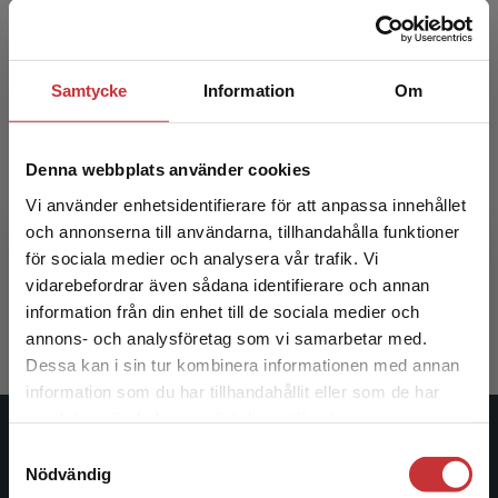
Samtycke
Information
Om
Denna webbplats använder cookies
Att ta vara på barns röster
Vi använder enhetsidentifierare för att anpassa innehållet
och annonserna till användarna, tillhandahålla funktioner
för sociala medier och analysera vår trafik. Vi
Dahlbeck, Per (red.)
Begränsad fraktregion
vidarebefordrar även sådana identifierare och annan
171 kr
inkl. moms
information från din enhet till de sociala medier och
Exkl. moms: 161 kr
annons- och analysföretag som vi samarbetar med.
Dessa kan i sin tur kombinera informationen med annan
information som du har tillhandahållit eller som de har
Det verkar som att du besöker
samlat in när du har använt deras tjänster.
studentlitteratur.se via en enhet utanför Sverige.
Studentlitteratur
Samtyckesval
Vi erbjuder inte leveranser utanför Sverige. För
Nödvändig
att kunna slutföra ett köp måste