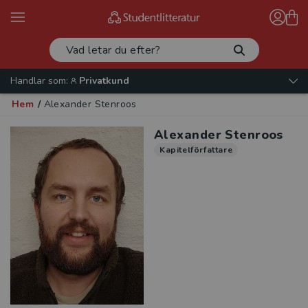
Handlar som:
Privatkund
Hem
/
Alexander Stenroos
Alexander Stenroos
Kapitelförfattare