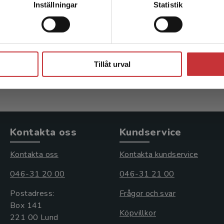
Inställningar
Statistik
ri
Psykiatri
 Jörgen m.fl. (red.)
Herlofson, Jörgen m.fl. (red.
Stäng
inkl. moms
722 kr
inkl. moms
: 1 070 kr
Exkl. moms: 681 kr
Tillåt urval
Kontakta oss
Kundservice
Kontakta oss
Kontakta kundservice
046-31 20 00
046-31 21 00
Postadress:
Frågor och svar
Box 141
Köpvillkor
221 00 Lund