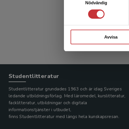
Nödvändig
Psykiat
Herlofson,
1 134 kr
Exkl. moms
Avvisa
Studentlitteratur
Studentlitteratur grundades 1963 och är idag Sveriges
ledande utbildningsförlag. Med läromedel, kurslitteratur,
facklitteratur, utbildningar och digitala
informationstjänster i utbudet,
finns Studentlitteratur med längs hela kunskapsresan.