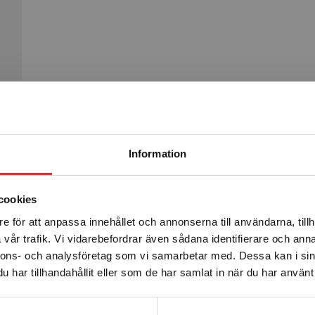
Begränsad fraktregion
Produkter
Information
cookies
e för att anpassa innehållet och annonserna till användarna, tillh
Det verkar som att du besöker studentlitteratur.se via en
vår trafik. Vi vidarebefordrar även sådana identifierare och anna
enhet utanför Sverige. Vi erbjuder inte leveranser utanför
nnons- och analysföretag som vi samarbetar med. Dessa kan i sin
Sverige. För att kunna slutföra ett köp måste
har tillhandahållit eller som de har samlat in när du har använt 
leveransadressen vara i Sverige.
Läs mer
Kontakta kundservice