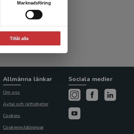
Marknadsföring
)
Tillåt alla
Allmänna länkar
Sociala medier
Om oss
Avtal och rättigheter
Cookies
Cookieinställningar