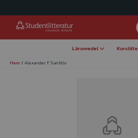
Läromedel
Kurslitt
Hem
/
Alexander F Santillo