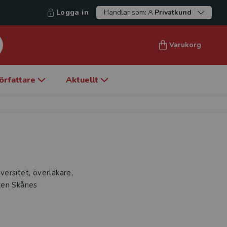
Logga in
Handlar som:
Privatkund
Varukorg
örfattare
Aktuellt
iversitet, överläkare,
ken Skånes