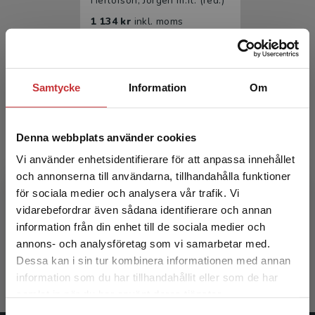
Herlofson, Jörgen m.fl. (red.)
1 134 kr
inkl. moms
Exkl. moms: 1 070 kr
Samtycke
Information
Om
Denna webbplats använder cookies
Vi använder enhetsidentifierare för att anpassa innehållet
och annonserna till användarna, tillhandahålla funktioner
Psykiatri
för sociala medier och analysera vår trafik. Vi
Begränsad fraktregion
vidarebefordrar även sådana identifierare och annan
information från din enhet till de sociala medier och
Herlofson, Jörgen m.fl. (red.)
annons- och analysföretag som vi samarbetar med.
722 kr
inkl. moms
Dessa kan i sin tur kombinera informationen med annan
Exkl. moms: 681 kr
information som du har tillhandahållit eller som de har
Det verkar som att du besöker
samlat in när du har använt deras tjänster.
studentlitteratur.se via en enhet utanför Sverige.