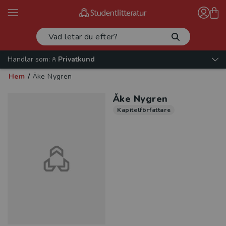
Handlar som:
Privatkund
Hem
/
Åke Nygren
Åke Nygren
Kapitelförfattare