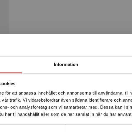
Begränsad fraktregion
Produkter
Information
cookies
e för att anpassa innehållet och annonserna till användarna, tillh
Det verkar som att du besöker studentlitteratur.se via en
vår trafik. Vi vidarebefordrar även sådana identifierare och anna
enhet utanför Sverige. Vi erbjuder inte leveranser utanför
nnons- och analysföretag som vi samarbetar med. Dessa kan i sin
Sverige. För att kunna slutföra ett köp måste
har tillhandahållit eller som de har samlat in när du har använt 
leveransadressen vara i Sverige.
Läs mer
Kontakta kundservice