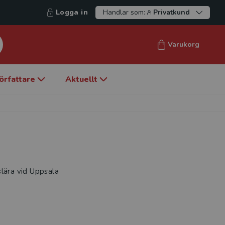
Logga in
Handlar som:
Privatkund
Varukorg
örfattare
Aktuellt
slära vid Uppsala