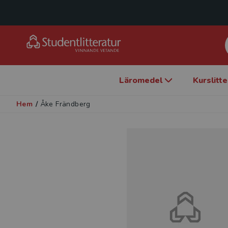
Läromedel
Kurslitt
Hem
/
Åke Frändberg