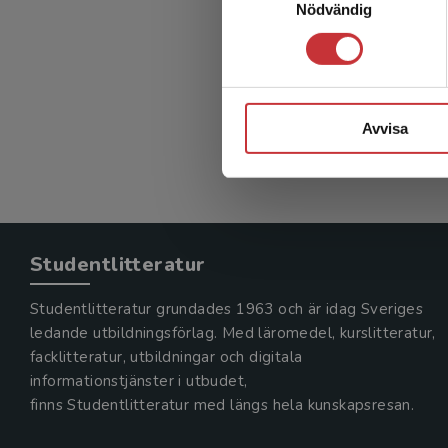
Nödvändig
Juridi
Dahlman,
370 kr
in
Exkl. mom
Avvisa
Studentlitteratur
Studentlitteratur grundades 1963 och är idag Sveriges
ledande utbildningsförlag. Med läromedel, kurslitteratur,
facklitteratur, utbildningar och digitala
informationstjänster i utbudet,
finns Studentlitteratur med längs hela kunskapsresan.