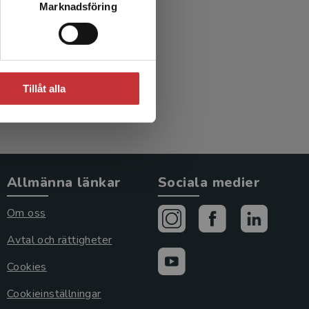
Marknadsföring
pp
ed.)
Tillåt alla
Allmänna länkar
Sociala medier
Om oss
Avtal och rättigheter
Cookies
Cookieinställningar