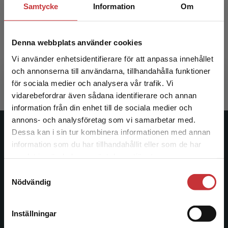
Samtycke
Information
Om
Lärande utvärdering
Denna webbplats använder cookies
Svensson, Lennart m.fl. (red.)
Vi använder enhetsidentifierare för att anpassa innehållet
241 kr
inkl. moms
och annonserna till användarna, tillhandahålla funktioner
Exkl. moms: 227 kr
för sociala medier och analysera vår trafik. Vi
Begränsad fraktregion
vidarebefordrar även sådana identifierare och annan
information från din enhet till de sociala medier och
annons- och analysföretag som vi samarbetar med.
Dessa kan i sin tur kombinera informationen med annan
Studentlitteratur
information som du har tillhandahållit eller som de har
Det verkar som att du besöker
samlat in när du har använt deras tjänster.
Studentlitteratur grundades 1963 och är idag Sveriges
studentlitteratur.se via en enhet utanför Sverige.
ledande utbildningsförlag. Med läromedel, kurslitteratur,
Samtyckesval
Vi erbjuder inte leveranser utanför Sverige. För
Nödvändig
facklitteratur, utbildningar och digitala
att kunna slutföra ett köp måste
informationstjänster i utbudet, finns Studentlitteratur med
leveransadressen vara i Sverige.
Läs mer
längs hela kunskapsresan.
Inställningar
Kontakta kundservice