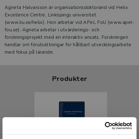
Agneta Halvarsson är organisationsdoktorand vid Helix
Excellence Centre, Linköpings universitet
(www.liu.se/helix). Hon arbetar vid APeL FoU (www.apel-
fou.se). Agneta arbetar i utvärderings- och
forskningsprojekt med en interaktiv ansats. Forskningen
handlar om förutsättningar för hållbart utvecklingsarbete
med fokus på lärande.
Produkter