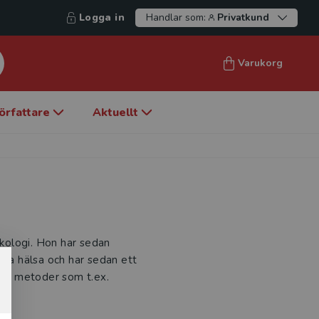
Logga in
Handlar som:
Privatkund
Varukorg
örfattare
Aktuellt
ykologi. Hon har sedan
ska hälsa och har sedan ett
tiva metoder som t.ex.