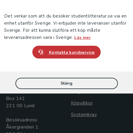
Det verkar som att du besöker studentlitteratur.se via en
enhet utanför Sverige. Vi erbjuder inte leveranser utanför
Sverige. För att kunna slutföra ett köp måste
leveransadressen vara i Sverige.
Läs mer
Kontakta kundservice
Kontakta oss
Kundservice
Kontakta oss
Kontakta kundservice
046-31 20 00
046-31 21 00
Stäng
Postadress:
Frågor och svar
Box 141
Köpvillkor
221 00 Lund
Systemkrav
Besöksadress:
Åkergränden 1