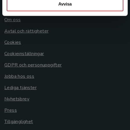
Avvisa
Allmänna länkar
Om oss
Avtal och rättigheter
Cookies
Cookieinställningar
GDPR och personuppgifter
Jobba hos oss
Lediga tjänster
Nyhetsbrev
Press
Tillgänglighet