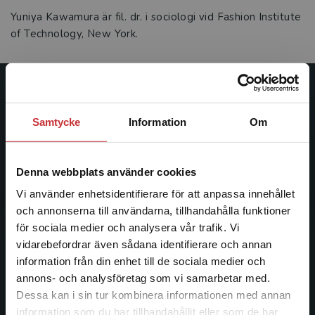
Yuniya Kawamura är fil. dr. i sociologi vid Fashion Institute
of Technology, New York.
Studentlitteratur
Samtycke
Information
Om
Studentlitteratur grundades 1963 och är idag Sveriges
ledande utbildningsförlag. Med läromedel, kurslitteratur,
facklitteratur, utbildningar och digitala
Denna webbplats använder cookies
informationstjänster i utbudet, finns Studentlitteratur med
Vi använder enhetsidentifierare för att anpassa innehållet
längs hela kunskapsresan.
och annonserna till användarna, tillhandahålla funktioner
för sociala medier och analysera vår trafik. Vi
Kontakta oss
Begränsad fraktregion
vidarebefordrar även sådana identifierare och annan
information från din enhet till de sociala medier och
Kontakta oss
annons- och analysföretag som vi samarbetar med.
Dessa kan i sin tur kombinera informationen med annan
046-31 20 00
information som du har tillhandahållit eller som de har