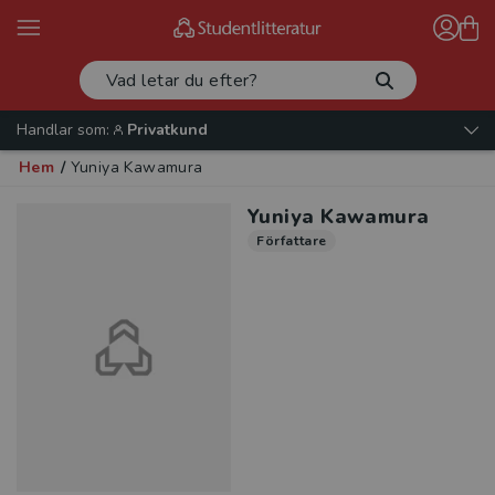
Handlar som:
Privatkund
Hem
/
Yuniya Kawamura
Yuniya Kawamura
Författare