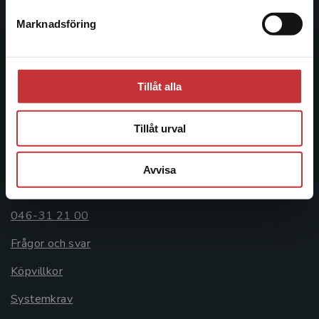
Postadress:
Marknadsföring
Stäng
Box 141
221 00 Lund
Besöksadress:
Tillåt alla
Åkergränden 1
Tillåt urval
Kundservice
Avvisa
Kontakta kundservice
046-31 21 00
Frågor och svar
Köpvillkor
Systemkrav