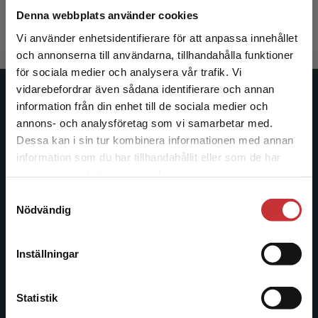
396 kr
inkl. moms
Denna webbplats använder cookies
Exkl. moms: 374 kr
Vi använder enhetsidentifierare för att anpassa innehållet
och annonserna till användarna, tillhandahålla funktioner
för sociala medier och analysera vår trafik. Vi
Begränsad fraktregion
vidarebefordrar även sådana identifierare och annan
Studentlitteratur
information från din enhet till de sociala medier och
annons- och analysföretag som vi samarbetar med.
Studentlitteratur grundades 1963 och är idag Sveriges
Dessa kan i sin tur kombinera informationen med annan
ledande utbildningsförlag. Med läromedel, kurslitteratur,
information som du har tillhandahållit eller som de har
Det verkar som att du besöker
facklitteratur, utbildningar och digitala
samlat in när du har använt deras tjänster.
studentlitteratur.se via en enhet utanför Sverige.
informationstjänster i utbudet, finns Studentlitteratur med
Samtyckesval
Vi erbjuder inte leveranser utanför Sverige. För
längs hela kunskapsresan.
Nödvändig
att kunna slutföra ett köp måste
leveransadressen vara i Sverige.
Läs mer
Kontakta oss
Inställningar
Kontakta kundservice
Kontakta oss
Statistik
046-31 20 00