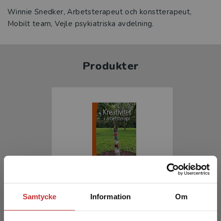
Winnie Snedker, Arbetsterapeut och konstterapeut,
Mobilt team, Vejle psykiatriska avdelning.
Produkter
Kreativitet i arbetsterapi
Samtycke
Information
Om
Gamborg, Gunner m.fl. (red.)