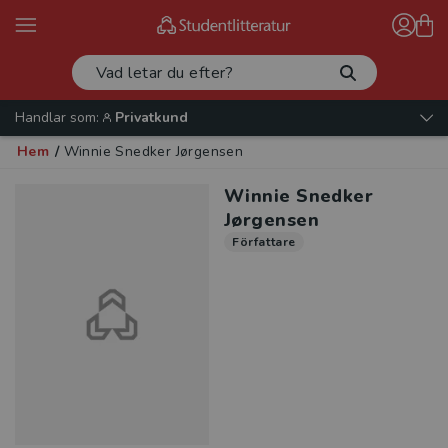
Handlar som:
Privatkund
Hem
/
Winnie Snedker Jørgensen
Winnie Snedker
Jørgensen
Författare