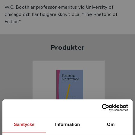
W.C. Booth är professor emeritus vid University of
Chicago och har tidigare skrivit bl.a. ”The Rhetoric of
Fiction”.
Produkter
Forskning och skrivande
Samtycke
Information
Om