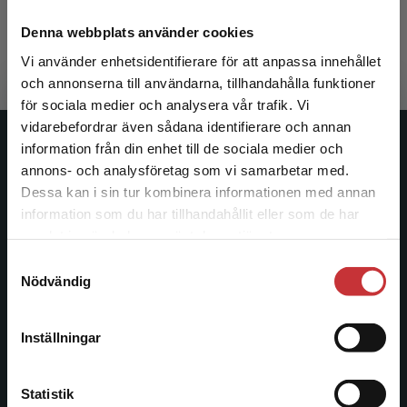
Booth, Wayne C m.fl.
393 kr
inkl. moms
Denna webbplats använder cookies
Exkl. moms: 371 kr
Vi använder enhetsidentifierare för att anpassa innehållet
och annonserna till användarna, tillhandahålla funktioner
för sociala medier och analysera vår trafik. Vi
Begränsad fraktregion
vidarebefordrar även sådana identifierare och annan
information från din enhet till de sociala medier och
Studentlitteratur
annons- och analysföretag som vi samarbetar med.
Dessa kan i sin tur kombinera informationen med annan
Studentlitteratur grundades 1963 och är idag Sveriges
information som du har tillhandahållit eller som de har
ledande utbildningsförlag. Med läromedel, kurslitteratur,
Det verkar som att du besöker
samlat in när du har använt deras tjänster.
facklitteratur, utbildningar och digitala
studentlitteratur.se via en enhet utanför Sverige.
informationstjänster i utbudet, finns Studentlitteratur med
Samtyckesval
Vi erbjuder inte leveranser utanför Sverige. För
Nödvändig
längs hela kunskapsresan.
att kunna slutföra ett köp måste
leveransadressen vara i Sverige.
Läs mer
Kontakta oss
Inställningar
Kontakta kundservice
Kontakta oss
Statistik