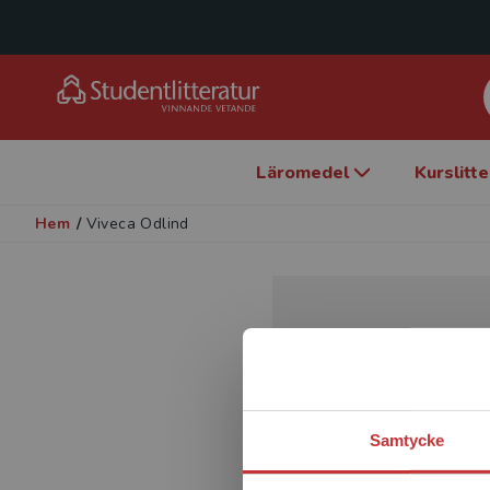
Läromedel
Kurslitt
Hem
/
Viveca Odlind
Samtycke