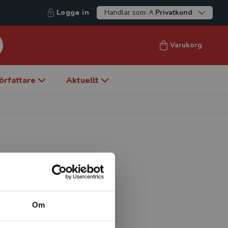
Logga in
Handlar som:
Privatkund
Varukorg
örfattare
Aktuellt
har bl.a. sysslat med
metoder. Hon har varit
ynekologi (SFOG) och i
Om
ering (FARG).