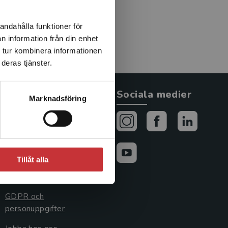
andahålla funktioner för
n information från din enhet
 tur kombinera informationen
deras tjänster.
Allmänna länkar
Sociala medier
Marknadsföring
Om oss
Avtal och rättigheter
Cookies
Tillåt alla
Cookieinställningar
GDPR och
personuppgifter