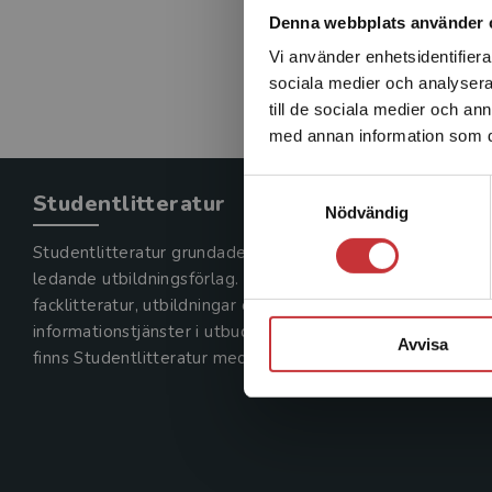
Denna webbplats använder 
Vi använder enhetsidentifierar
sociala medier och analysera 
till de sociala medier och a
med annan information som du 
Samtyckesval
Studentlitteratur
Nödvändig
Studentlitteratur grundades 1963 och är idag Sveriges
ledande utbildningsförlag. Med läromedel, kurslitteratur,
facklitteratur, utbildningar och digitala
informationstjänster i utbudet,
Avvisa
finns Studentlitteratur med längs hela kunskapsresan.