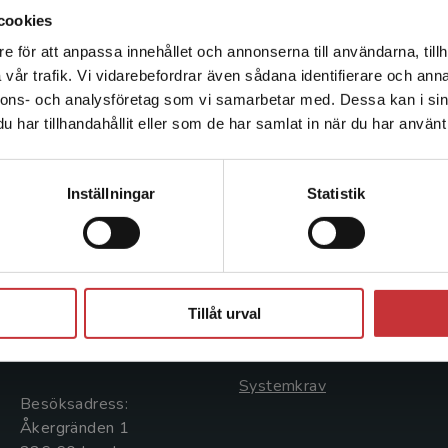
cookies
e för att anpassa innehållet och annonserna till användarna, tillh
Det verkar som att du besöker studentlitteratur.se via en
vår trafik. Vi vidarebefordrar även sådana identifierare och anna
enhet utanför Sverige. Vi erbjuder inte leveranser utanför
nnons- och analysföretag som vi samarbetar med. Dessa kan i sin
Sverige. För att kunna slutföra ett köp måste
har tillhandahållit eller som de har samlat in när du har använt 
leveransadressen vara i Sverige.
Läs mer
Kontakta kundservice
Kontakta oss
Kundservice
Inställningar
Statistik
Kontakta oss
Kontakta kundservice
046-31 20 00
046-31 21 00
Stäng
Postadress:
Frågor och svar
Tillåt urval
Box 141
Köpvillkor
221 00 Lund
Systemkrav
Besöksadress:
Åkergränden 1