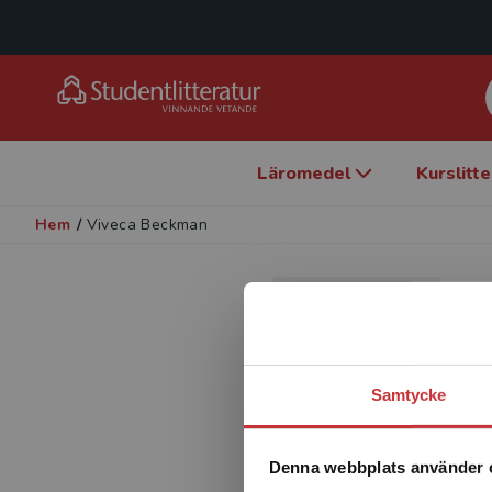
Läromedel
Kurslitt
Hem
/
Viveca Beckman
F
Samtycke
Denna webbplats använder 