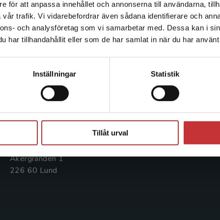
e för att anpassa innehållet och annonserna till användarna, tillh
Det verkar som att du besöker studentlitteratur.se via en
vår trafik. Vi vidarebefordrar även sådana identifierare och anna
enhet utanför Sverige. Vi erbjuder inte leveranser utanför
nnons- och analysföretag som vi samarbetar med. Dessa kan i sin
Sverige. För att kunna slutföra ett köp måste
Kontakta oss
Kundservice
har tillhandahållit eller som de har samlat in när du har använt 
leveransadressen vara i Sverige.
Läs mer
Kontakta oss
Kontakta kundservice
Kontakta kundservice
Inställningar
Statistik
046-31 20 00
046-31 21 00
Postadress:
Frågor och svar
Box 141
Stäng
Köpvillkor
221 00 Lund
Tillåt urval
Systemkrav
Besöksadress:
Åkergränden 1