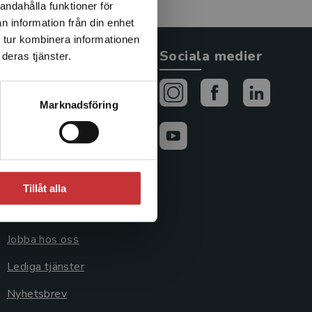
andahålla funktioner för
n information från din enhet
 tur kombinera informationen
Allmänna länkar
Sociala medier
deras tjänster.
Om oss
Marknadsföring
Avtal och rättigheter
Cookies
Cookieinställningar
Tillåt alla
GDPR och
personuppgifter
Jobba hos oss
Lediga tjänster
Nyhetsbrev