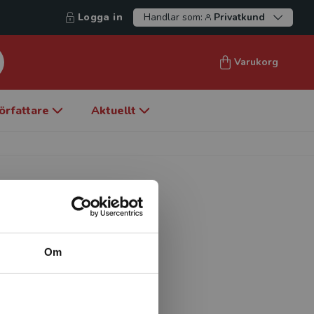
Logga in
Handlar som:
Privatkund
Varukorg
örfattare
Aktuellt
Om