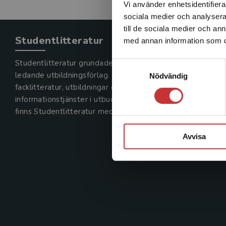
Vi använder enhetsidentifierar
sociala medier och analysera 
till de sociala medier och a
Studentlitteratur
med annan information som du 
Studentlitteratur grundades 1963 och är idag Sveriges
Samtyckesval
ledande utbildningsförlag. Med läromedel, kurslitteratur,
Nödvändig
facklitteratur, utbildningar och digitala
informationstjänster i utbudet,
finns Studentlitteratur med längs hela kunskapsresan.
Avvisa