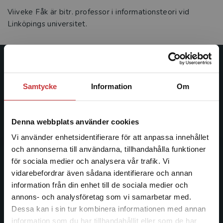
Viiveke Fåk är bitr. professor i informationsteori vid
Linköpings universitet.
Studentlitteratur
Samtycke
Information
Om
Studentlitteratur grundades 1963 och är idag Sveriges
ledande utbildningsförlag. Med läromedel, kurslitteratur,
facklitteratur, utbildningar och digitala
Denna webbplats använder cookies
informationstjänster i utbudet, finns Studentlitteratur med
Vi använder enhetsidentifierare för att anpassa innehållet
längs hela kunskapsresan.
och annonserna till användarna, tillhandahålla funktioner
för sociala medier och analysera vår trafik. Vi
Kontakta oss
Begränsad fraktregion
vidarebefordrar även sådana identifierare och annan
information från din enhet till de sociala medier och
Kontakta oss
annons- och analysföretag som vi samarbetar med.
Dessa kan i sin tur kombinera informationen med annan
046-31 20 00
information som du har tillhandahållit eller som de har