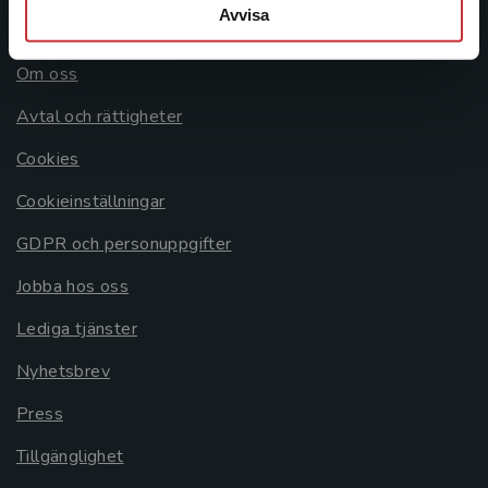
Avvisa
Allmänna länkar
Om oss
Avtal och rättigheter
Cookies
Cookieinställningar
GDPR och personuppgifter
Jobba hos oss
Lediga tjänster
Nyhetsbrev
Press
Tillgänglighet