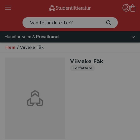
Handlar som:
Privatkund
Hem
/
Viiveke Fåk
Viiveke Fåk
Författare