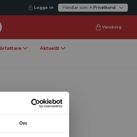
Logga in
Handlar som:
Privatkund
Varukorg
örfattare
Aktuellt
ty of North
Om