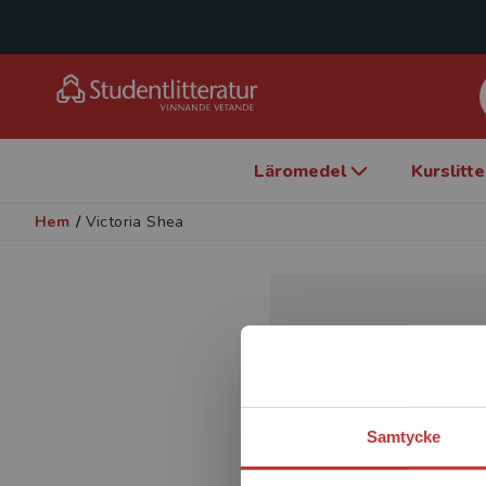
Läromedel
Kurslitt
Hem
/
Victoria Shea
Samtycke