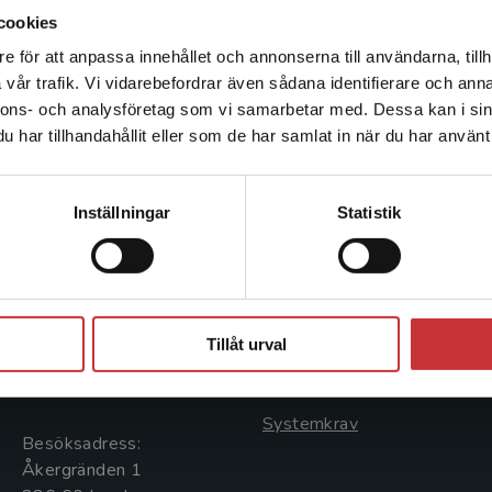
cookies
e för att anpassa innehållet och annonserna till användarna, tillh
Det verkar som att du besöker studentlitteratur.se via en
vår trafik. Vi vidarebefordrar även sådana identifierare och anna
enhet utanför Sverige. Vi erbjuder inte leveranser utanför
nnons- och analysföretag som vi samarbetar med. Dessa kan i sin
Sverige. För att kunna slutföra ett köp måste
har tillhandahållit eller som de har samlat in när du har använt 
leveransadressen vara i Sverige.
Läs mer
Kontakta kundservice
Kontakta oss
Kundservice
Inställningar
Statistik
Kontakta oss
Kontakta kundservice
046-31 20 00
046-31 21 00
Stäng
Postadress:
Frågor och svar
Tillåt urval
Box 141
Köpvillkor
221 00 Lund
Systemkrav
Besöksadress:
Åkergränden 1