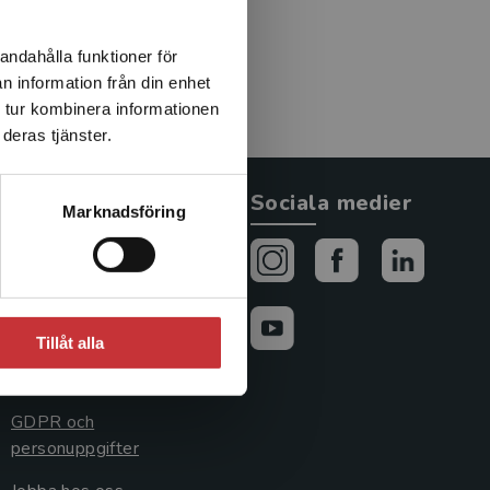
andahålla funktioner för
n information från din enhet
 tur kombinera informationen
deras tjänster.
Allmänna länkar
Sociala medier
Marknadsföring
Om oss
Avtal och rättigheter
Cookies
Tillåt alla
Cookieinställningar
GDPR och
personuppgifter