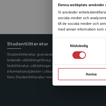
Denna webbplats använder 
Vi använder enhetsidentifierar
sociala medier och analysera 
till de sociala medier och a
med annan information som du 
Samtyckesval
Studentlitteratur
Nödvändig
Studentlitteratur grundades 1963 och är idag Sveriges
ledande utbildningsförlag. Med läromedel, kurslitteratur,
facklitteratur, utbildningar och digitala
informationstjänster i utbudet,
Avvisa
finns Studentlitteratur med längs hela kunskapsresan.