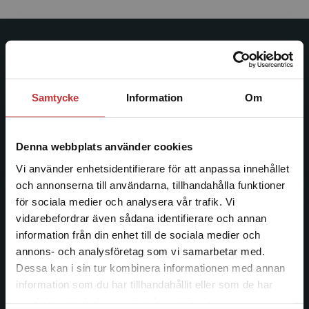
Studentlitteratur
Studentlitteratur grundades 1963 och är idag Sveriges
Samtycke
Information
Om
ledande utbildningsförlag. Med läromedel, kurslitteratur,
facklitteratur, utbildningar och digitala
informationstjänster i utbudet, finns Studentlitteratur med
Denna webbplats använder cookies
längs hela kunskapsresan.
Vi använder enhetsidentifierare för att anpassa innehållet
och annonserna till användarna, tillhandahålla funktioner
Kontakta oss
för sociala medier och analysera vår trafik. Vi
Begränsad fraktregion
vidarebefordrar även sådana identifierare och annan
Kontakta oss
information från din enhet till de sociala medier och
046-31 20 00
annons- och analysföretag som vi samarbetar med.
Dessa kan i sin tur kombinera informationen med annan
Postadress:
information som du har tillhandahållit eller som de har
Box 141
Det verkar som att du besöker
samlat in när du har använt deras tjänster.
studentlitteratur.se via en enhet utanför Sverige.