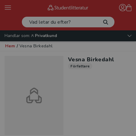
Handlar som:
Privatkund
Hem
/
Vesna Birkedahl
Vesna Birkedahl
Författare