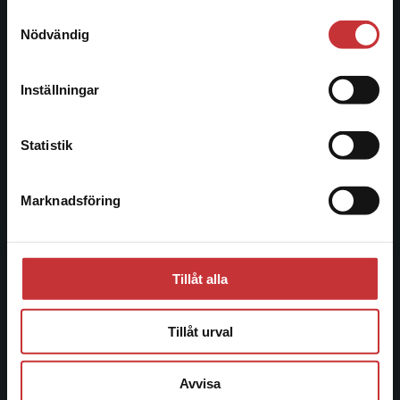
221 00 Lund
Samtyckesval
Vi erbjuder inte leveranser utanför Sverige. För
Nödvändig
Besöksadress:
att kunna slutföra ett köp måste
Åkergränden 1
leveransadressen vara i Sverige.
Läs mer
Inställningar
Kontakta kundservice
Kundservice
Statistik
Kontakta kundservice
Marknadsföring
Stäng
046-31 21 00
Frågor och svar
Köpvillkor
Tillåt alla
Systemkrav
Tillåt urval
Allmänna länkar
Avvisa