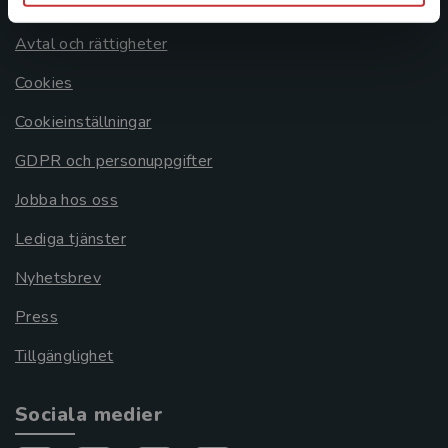
Om oss
Avtal och rättigheter
Cookies
Cookieinställningar
GDPR och personuppgifter
Jobba hos oss
Lediga tjänster
Nyhetsbrev
Press
Tillgänglighet
Sociala medier