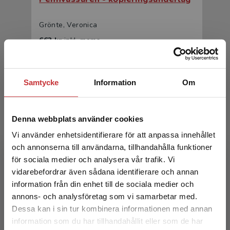
Grönte, Veronica
663 kr
inkl. moms
Exkl. moms: 625 kr
Statsbidrag läromedel
Samtycke
Information
Om
Denna webbplats använder cookies
Vi använder enhetsidentifierare för att anpassa innehållet
och annonserna till användarna, tillhandahålla funktioner
för sociala medier och analysera vår trafik. Vi
Begränsad fraktregion
Pennvässaren
vidarebefordrar även sådana identifierare och annan
information från din enhet till de sociala medier och
Grönte, Veronica
annons- och analysföretag som vi samarbetar med.
Dessa kan i sin tur kombinera informationen med annan
710 kr
inkl. moms
information som du har tillhandahållit eller som de har
Exkl. moms: 670 kr
Det verkar som att du besöker