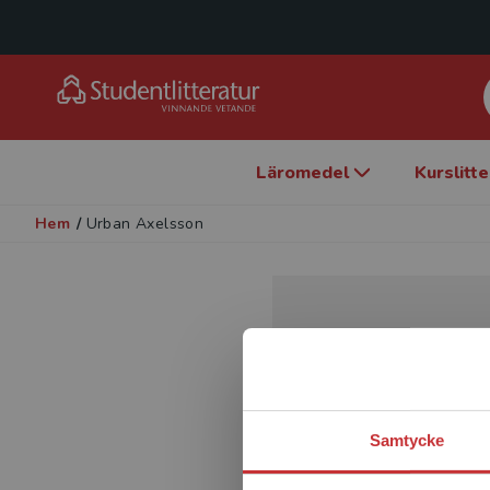
Läromedel
Kurslitt
Hem
/
Urban Axelsson
Samtycke