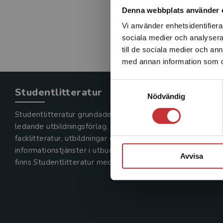
Denna webbplats använder 
Vi använder enhetsidentifierar
sociala medier och analysera 
till de sociala medier och a
med annan information som du 
Samtyckesval
Studentlitteratur
Nödvändig
Studentlitteratur grundades 1963 och är idag Sveriges
ledande utbildningsförlag. Med läromedel, kurslitteratur,
facklitteratur, utbildningar och digitala
informationstjänster i utbudet,
Avvisa
finns Studentlitteratur med längs hela kunskapsresan.