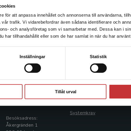
naturen.
cookies
e för att anpassa innehållet och annonserna till användarna, tillh
Det verkar som att du besöker studentlitteratur.se via en
vår trafik. Vi vidarebefordrar även sådana identifierare och anna
enhet utanför Sverige. Vi erbjuder inte leveranser utanför
nnons- och analysföretag som vi samarbetar med. Dessa kan i sin
Sverige. För att kunna slutföra ett köp måste
har tillhandahållit eller som de har samlat in när du har använt 
leveransadressen vara i Sverige.
Läs mer
Kontakta kundservice
Kontakta oss
Kundservice
Inställningar
Statistik
Kontakta oss
Kontakta kundservice
046-31 20 00
046-31 21 00
Stäng
Postadress:
Frågor och svar
Tillåt urval
Box 141
Köpvillkor
221 00 Lund
Systemkrav
Besöksadress:
Åkergränden 1