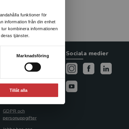
andahålla funktioner för
n information från din enhet
 tur kombinera informationen
deras tjänster.
Allmänna länkar
Sociala medier
Marknadsföring
Om oss
Avtal och rättigheter
Cookies
Tillåt alla
Cookieinställningar
GDPR och
personuppgifter