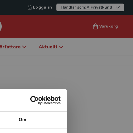
Logga in
Handlar som:
Privatkund
Varukorg
örfattare
Aktuellt
n arbetar med ”Outdoor and
v Mittuniversitet i Åre.
utbildare inom
Om
p, natur och friluftsliv.
upptäcka och utforska