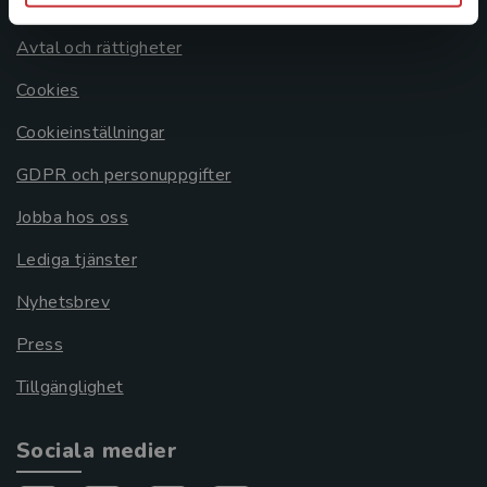
Om oss
Avtal och rättigheter
Cookies
Cookieinställningar
GDPR och personuppgifter
Jobba hos oss
Lediga tjänster
Nyhetsbrev
Press
Tillgänglighet
Sociala medier