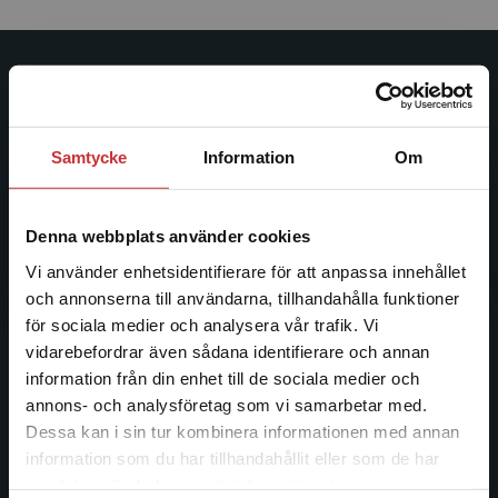
Studentlitteratur
Studentlitteratur grundades 1963 och är idag Sveriges
Samtycke
Information
Om
ledande utbildningsförlag. Med läromedel, kurslitteratur,
facklitteratur, utbildningar och digitala
informationstjänster i utbudet, finns Studentlitteratur med
Denna webbplats använder cookies
längs hela kunskapsresan.
Vi använder enhetsidentifierare för att anpassa innehållet
och annonserna till användarna, tillhandahålla funktioner
Kontakta oss
för sociala medier och analysera vår trafik. Vi
Begränsad fraktregion
vidarebefordrar även sådana identifierare och annan
Kontakta oss
information från din enhet till de sociala medier och
046-31 20 00
annons- och analysföretag som vi samarbetar med.
Dessa kan i sin tur kombinera informationen med annan
Postadress:
information som du har tillhandahållit eller som de har
Box 141
Det verkar som att du besöker
samlat in när du har använt deras tjänster.
studentlitteratur.se via en enhet utanför Sverige.