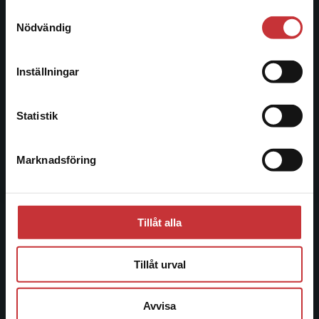
221 00 Lund
Samtyckesval
Vi erbjuder inte leveranser utanför Sverige. För
Nödvändig
Besöksadress:
att kunna slutföra ett köp måste
Åkergränden 1
leveransadressen vara i Sverige.
Läs mer
Inställningar
Kontakta kundservice
Kundservice
Statistik
Kontakta kundservice
Marknadsföring
Stäng
046-31 21 00
Frågor och svar
Köpvillkor
Tillåt alla
Systemkrav
Tillåt urval
Allmänna länkar
Avvisa