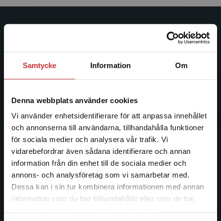
Studentlitteratur
Studentlitteratur grundades 1963 och är idag Sveriges
ledande utbildningsförlag. Med läromedel, kurslitteratur,
Samtycke
Information
Om
facklitteratur, utbildningar och digitala
informationstjänster i utbudet, finns Studentlitteratur med
Denna webbplats använder cookies
längs hela kunskapsresan.
Vi använder enhetsidentifierare för att anpassa innehållet
och annonserna till användarna, tillhandahålla funktioner
Kontakta oss
för sociala medier och analysera vår trafik. Vi
Begränsad fraktregion
Kontakta oss
vidarebefordrar även sådana identifierare och annan
information från din enhet till de sociala medier och
046-31 20 00
annons- och analysföretag som vi samarbetar med.
Dessa kan i sin tur kombinera informationen med annan
Postadress:
information som du har tillhandahållit eller som de har
Box 141
Det verkar som att du besöker
samlat in när du har använt deras tjänster.
221 00 Lund
studentlitteratur.se via en enhet utanför Sverige.