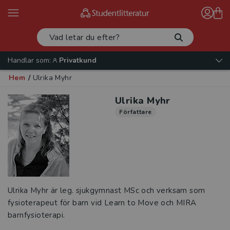
Handlar som:
Privatkund
Hem
/
Ulrika Myhr
Ulrika Myhr
Författare
Ulrika Myhr är leg. sjukgymnast MSc och verksam som
fysioterapeut för barn vid Learn to Move och MIRA
barnfysioterapi.