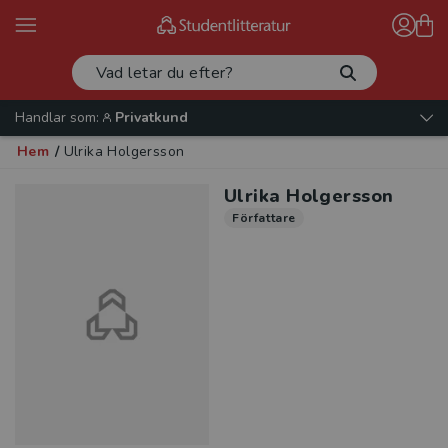
Handlar som:
Privatkund
Hem
/
Ulrika Holgersson
Ulrika Holgersson
Författare