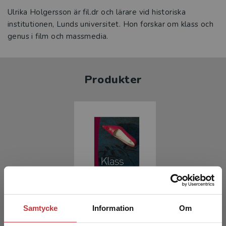
Ulrika Holgersson är fil.dr och lärare vid historiska
institutionen, Lunds universitet. Hon forskar om klass och
genus i film och massmedia.
Produkter
Klass
Samtycke
Information
Om