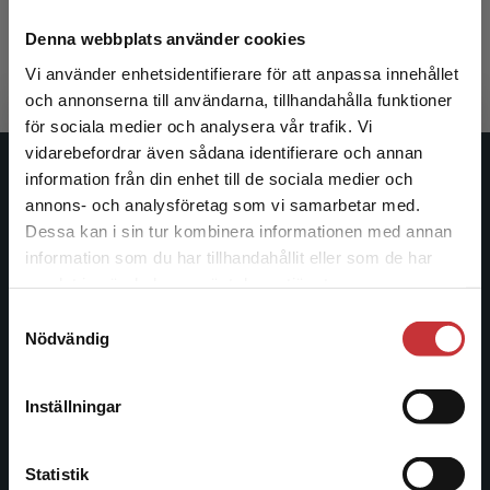
Holgersson, Ulrika
322 kr
inkl. moms
Denna webbplats använder cookies
Exkl. moms: 304 kr
Vi använder enhetsidentifierare för att anpassa innehållet
och annonserna till användarna, tillhandahålla funktioner
för sociala medier och analysera vår trafik. Vi
Begränsad fraktregion
vidarebefordrar även sådana identifierare och annan
information från din enhet till de sociala medier och
Studentlitteratur
annons- och analysföretag som vi samarbetar med.
Dessa kan i sin tur kombinera informationen med annan
Studentlitteratur grundades 1963 och är idag Sveriges
information som du har tillhandahållit eller som de har
ledande utbildningsförlag. Med läromedel, kurslitteratur,
Det verkar som att du besöker
samlat in när du har använt deras tjänster.
facklitteratur, utbildningar och digitala
studentlitteratur.se via en enhet utanför Sverige.
informationstjänster i utbudet, finns Studentlitteratur med
Samtyckesval
Vi erbjuder inte leveranser utanför Sverige. För
Nödvändig
längs hela kunskapsresan.
att kunna slutföra ett köp måste
leveransadressen vara i Sverige.
Läs mer
Kontakta oss
Inställningar
Kontakta kundservice
Kontakta oss
Statistik