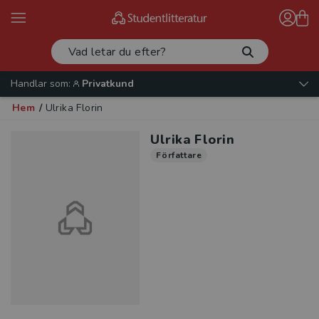
Handlar som:
Privatkund
Hem
/
Ulrika Florin
Ulrika Florin
Författare