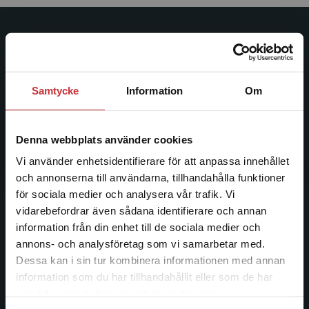
Studentlitteratur
Studentlitteratur grundades 1963 och är idag Sveriges
ledande utbildningsförlag. Med läromedel, kurslitteratur,
Samtycke
Information
Om
facklitteratur, utbildningar och digitala
informationstjänster i utbudet, finns Studentlitteratur med
längs hela kunskapsresan.
Denna webbplats använder cookies
Vi använder enhetsidentifierare för att anpassa innehållet
Kontakta oss
och annonserna till användarna, tillhandahålla funktioner
för sociala medier och analysera vår trafik. Vi
Begränsad fraktregion
Kontakta oss
vidarebefordrar även sådana identifierare och annan
information från din enhet till de sociala medier och
046-31 20 00
annons- och analysföretag som vi samarbetar med.
Dessa kan i sin tur kombinera informationen med annan
Postadress:
information som du har tillhandahållit eller som de har
Box 141
Det verkar som att du besöker
samlat in när du har använt deras tjänster.
221 00 Lund
studentlitteratur.se via en enhet utanför Sverige.