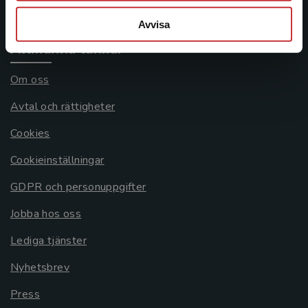
Systemkrav
Avvisa
Allmänna länkar
Om oss
Avtal och rättigheter
Cookies
Cookieinställningar
GDPR och personuppgifter
Jobba hos oss
Lediga tjänster
Nyhetsbrev
Press