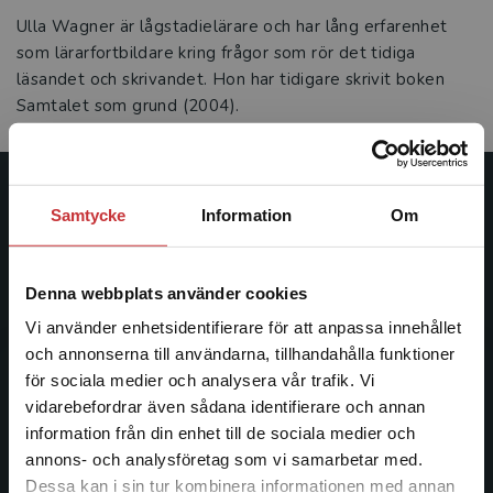
Ulla Wagner är lågstadielärare och har lång erfarenhet
som lärarfortbildare kring frågor som rör det tidiga
läsandet och skrivandet. Hon har tidigare skrivit boken
Samtalet som grund (2004).
Studentlitteratur
Samtycke
Information
Om
Studentlitteratur grundades 1963 och är idag Sveriges
ledande utbildningsförlag. Med läromedel, kurslitteratur,
Denna webbplats använder cookies
facklitteratur, utbildningar och digitala
Vi använder enhetsidentifierare för att anpassa innehållet
informationstjänster i utbudet, finns Studentlitteratur med
och annonserna till användarna, tillhandahålla funktioner
längs hela kunskapsresan.
för sociala medier och analysera vår trafik. Vi
Begränsad fraktregion
vidarebefordrar även sådana identifierare och annan
Kontakta oss
information från din enhet till de sociala medier och
annons- och analysföretag som vi samarbetar med.
Kontakta oss
Dessa kan i sin tur kombinera informationen med annan