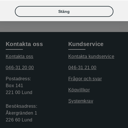
s: 722 kr
Exkl. moms: 722 kr
Stäng
Kontakta oss
Kundservice
Kontakta oss
Kontakta kundservice
046-31 20 00
046-31 21 00
Postadress:
Frågor och svar
Box 141
Köpvillkor
221 00 Lund
Systemkrav
Besöksadress:
Åkergränden 1