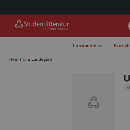
Läromedel
Kurslit
Hem
/
Ulla Lundegård
U
F