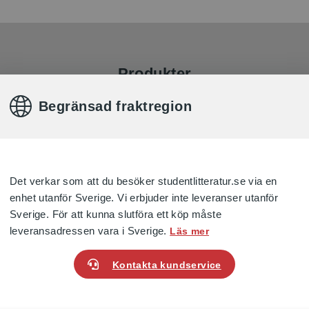
Produkter
Begränsad fraktregion
Det verkar som att du besöker studentlitteratur.se via en
enhet utanför Sverige. Vi erbjuder inte leveranser utanför
Sverige. För att kunna slutföra ett köp måste
leveransadressen vara i Sverige.
Läs mer
 bild 2 (år 4-6)
Uppdrag bild 1 (år 1-3)
Kontakta kundservice
, Ulla
Lundegård, Ulla
kl. moms
765 kr
inkl. moms