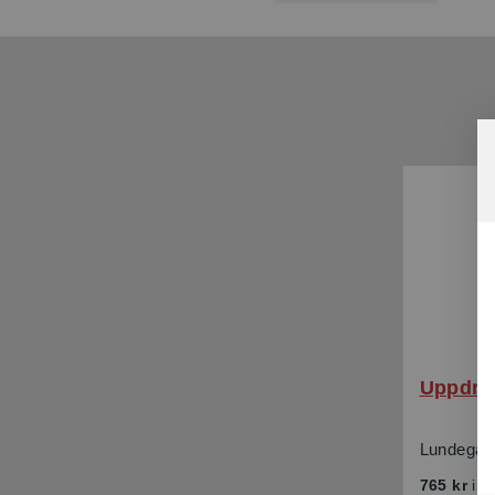
Uppdrag
Lundegård
765 kr
in