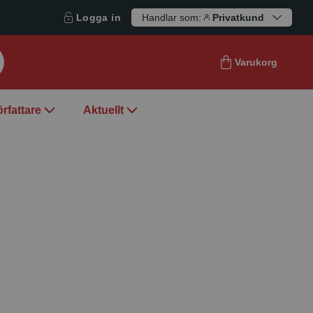
Logga in
Handlar som:
Privatkund
Varukorg
örfattare
Aktuellt