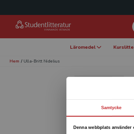
Läromedel
Kurslitt
Hem
/
Ulla-Britt Nidelius
Samtycke
Denna webbplats använder 