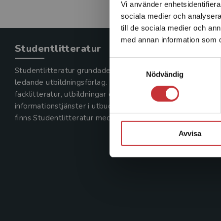
Vi använder enhetsidentifierar
sociala medier och analysera 
till de sociala medier och a
med annan information som du 
Studentlitteratur
Samtyckesval
Studentlitteratur grundades 1963 och är idag Sveriges
Nödvändig
ledande utbildningsförlag. Med läromedel, kurslitteratur,
facklitteratur, utbildningar och digitala
informationstjänster i utbudet,
finns Studentlitteratur med längs hela kunskapsresan.
Avvisa