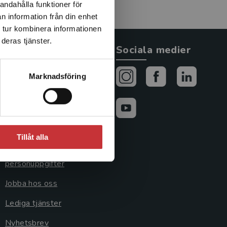
andahålla funktioner för
n information från din enhet
 tur kombinera informationen
deras tjänster.
Allmänna länkar
Sociala medier
Om oss
Marknadsföring
Avtal och rättigheter
Cookies
Cookieinställningar
Tillåt alla
GDPR och
personuppgifter
Jobba hos oss
Lediga tjänster
Nyhetsbrev