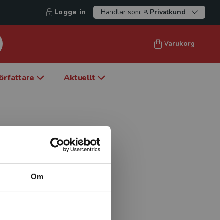
Logga in
Handlar som:
Privatkund
Varukorg
örfattare
Aktuellt
Om