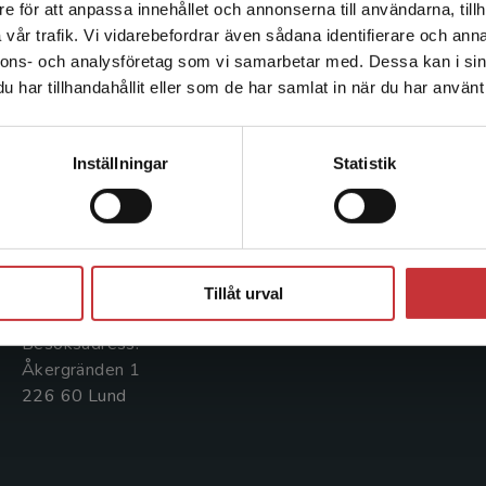
e för att anpassa innehållet och annonserna till användarna, tillh
Det verkar som att du besöker studentlitteratur.se via en
vår trafik. Vi vidarebefordrar även sådana identifierare och anna
enhet utanför Sverige. Vi erbjuder inte leveranser utanför
nnons- och analysföretag som vi samarbetar med. Dessa kan i sin
Sverige. För att kunna slutföra ett köp måste
har tillhandahållit eller som de har samlat in när du har använt 
leveransadressen vara i Sverige.
Läs mer
Kontakta oss
Kundservice
Kontakta kundservice
Kontakta oss
Kontakta kundservice
Inställningar
Statistik
046-31 20 00
046-31 21 00
Postadress:
Frågor och svar
Stäng
Box 141
Köpvillkor
221 00 Lund
Tillåt urval
Systemkrav
Besöksadress:
Åkergränden 1