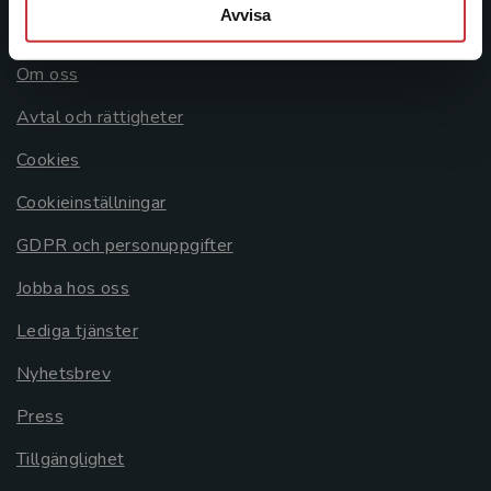
Avvisa
Allmänna länkar
Om oss
Avtal och rättigheter
Cookies
Cookieinställningar
GDPR och personuppgifter
Jobba hos oss
Lediga tjänster
Nyhetsbrev
Press
Tillgänglighet