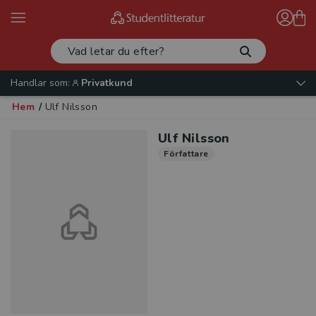
Handlar som:
Privatkund
Hem
/
Ulf Nilsson
Ulf Nilsson
Författare