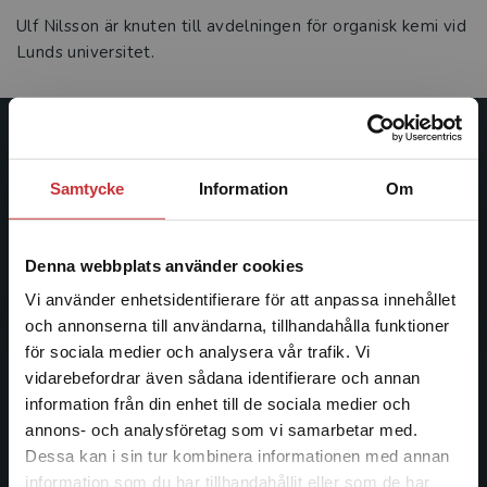
Ulf Nilsson är knuten till avdelningen för organisk kemi vid
Lunds universitet.
Studentlitteratur
Samtycke
Information
Om
Studentlitteratur grundades 1963 och är idag Sveriges
ledande utbildningsförlag. Med läromedel, kurslitteratur,
facklitteratur, utbildningar och digitala
Denna webbplats använder cookies
informationstjänster i utbudet, finns Studentlitteratur med
Vi använder enhetsidentifierare för att anpassa innehållet
längs hela kunskapsresan.
och annonserna till användarna, tillhandahålla funktioner
för sociala medier och analysera vår trafik. Vi
Kontakta oss
Begränsad fraktregion
vidarebefordrar även sådana identifierare och annan
information från din enhet till de sociala medier och
Kontakta oss
annons- och analysföretag som vi samarbetar med.
Dessa kan i sin tur kombinera informationen med annan
046-31 20 00
information som du har tillhandahållit eller som de har