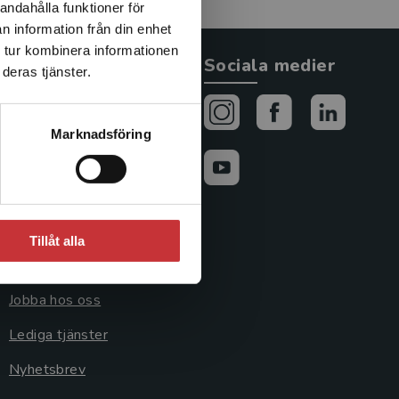
andahålla funktioner för
n information från din enhet
 tur kombinera informationen
Allmänna länkar
Sociala medier
deras tjänster.
Om oss
Marknadsföring
Avtal och rättigheter
Cookies
Cookieinställningar
Tillåt alla
GDPR och
personuppgifter
Jobba hos oss
Lediga tjänster
Nyhetsbrev