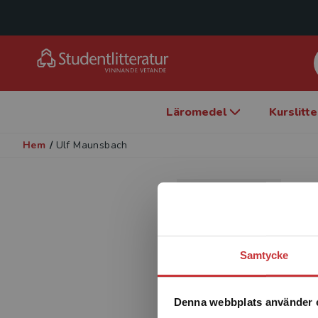
Läromedel
Kurslitt
Hem
/
Ulf Maunsbach
U
F
Samtycke
Denna webbplats använder 