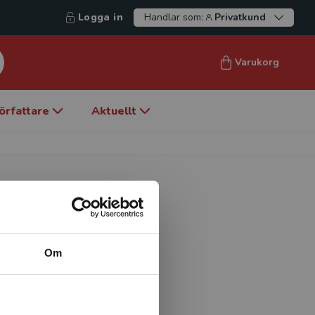
Logga in
Handlar som:
Privatkund
Varukorg
örfattare
Aktuellt
Om