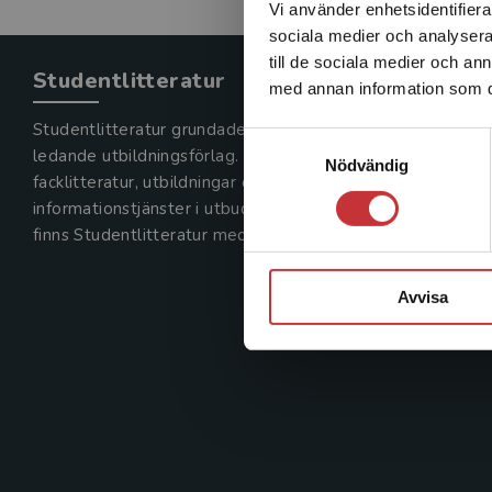
Vi använder enhetsidentifierar
sociala medier och analysera 
till de sociala medier och a
Studentlitteratur
med annan information som du 
Studentlitteratur grundades 1963 och är idag Sveriges
Samtyckesval
ledande utbildningsförlag. Med läromedel, kurslitteratur,
Nödvändig
facklitteratur, utbildningar och digitala
informationstjänster i utbudet,
finns Studentlitteratur med längs hela kunskapsresan.
Avvisa