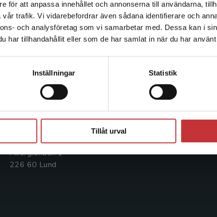
e för att anpassa innehållet och annonserna till användarna, tillh
Det verkar som att du besöker studentlitteratur.se via en
vår trafik. Vi vidarebefordrar även sådana identifierare och anna
enhet utanför Sverige. Vi erbjuder inte leveranser utanför
nnons- och analysföretag som vi samarbetar med. Dessa kan i sin
Sverige. För att kunna slutföra ett köp måste
Kontakta oss
Kundservice
har tillhandahållit eller som de har samlat in när du har använt 
leveransadressen vara i Sverige.
Läs mer
Kontakta oss
Kontakta kundservice
Kontakta kundservice
Inställningar
Statistik
046-31 20 00
046-31 21 00
Postadress:
Frågor och svar
Box 141
Köpvillkor
Stäng
221 00 Lund
Tillåt urval
Systemkrav
Besöksadress:
Åkergränden 1