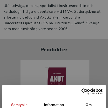
Ulf Ludwigs, docent, specialist i invärtesmedicin och
kardiologi. Tidigare överläkare vid MIVA, Södersjukhuset,
arbetar nu deltid vid Akutkliniken, Karolinska
Universitetssjukhuset i Solna. Knuten till Sanofi, Sverige
som medicinsk rådgivare sedan 2006.
Produkter
Samtycke
Information
Om
Matell-Reichards Akutmedicin