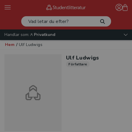
Handlar som:
Privatkund
Hem
/
Ulf Ludwigs
Ulf Ludwigs
Författare