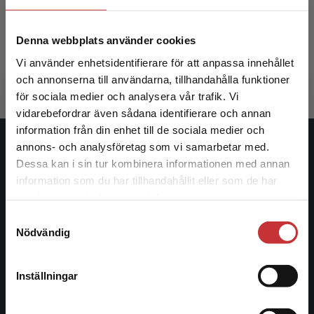
Fryckstedt, Jessica m.fl.
Denna webbplats använder cookies
516 kr
inkl. moms
Vi använder enhetsidentifierare för att anpassa innehållet
Exkl. moms: 487 kr
och annonserna till användarna, tillhandahålla funktioner
för sociala medier och analysera vår trafik. Vi
Begränsad fraktregion
vidarebefordrar även sådana identifierare och annan
information från din enhet till de sociala medier och
annons- och analysföretag som vi samarbetar med.
Studentlitteratur
Dessa kan i sin tur kombinera informationen med annan
information som du har tillhandahållit eller som de har
Studentlitteratur grundades 1963 och är idag Sveriges
Det verkar som att du besöker
samlat in när du har använt deras tjänster.
ledande utbildningsförlag. Med läromedel, kurslitteratur,
studentlitteratur.se via en enhet utanför Sverige.
Samtyckesval
facklitteratur, utbildningar och digitala
Vi erbjuder inte leveranser utanför Sverige. För
Nödvändig
informationstjänster i utbudet, finns Studentlitteratur med
att kunna slutföra ett köp måste
längs hela kunskapsresan.
leveransadressen vara i Sverige.
Läs mer
Inställningar
Kontakta kundservice
Kontakta oss